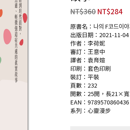
NT$
360
NT$
284
原書名：나의 F코드이야
出版日期：2021-11-04
作者：李荷妮
審訂：王意中
譯者：袁育媗
印刷：套色印刷
裝訂：平裝
頁數：232
開數：25開，長21×寬14
EAN：9789570860436
系列：心靈漫步