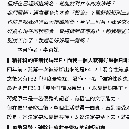
但好在已經知道病名，就能找到共存的方法吧？
我問醫師，通常要多久才會『根治』？醫師說短則三
也就是說我必須每天持續服藥，至少三個月，我從來
好擔心現在的狀態會一直持續到痊癒為止，那我還能
別說工作了，我還能好好睡一覺嗎？
──本書作者，李荷妮
▍精神科的疾病代碼是F，而我一個人就有好幾個F開
四年前，我第一次被診斷出來的是F41.2「混合性焦
之後又有F32「輕度憂鬱症」發作、F42「強迫性疾患
最近則是F31.3「雙極性情感疾患」，以憂鬱期為主。
荷妮原本是一名優秀的記者，有極佳的文字能力，
但在罹患憂鬱症後，整個生活變得一團亂，直到接受
於是，她決定要和憂鬱共存，既然決定要活下去，就
▍勇敢發聲，破除社會對憂鬱症的刻板印象