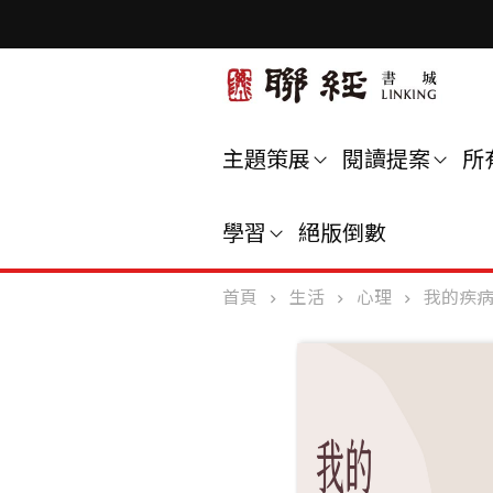
主題策展
閱讀提案
所
學習
絕版倒數
首頁
生活
心理
我的疾病