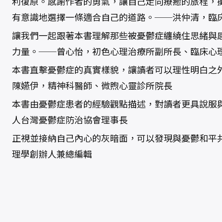
利復原。感謝作者的勇氣，讓自己走向療癒的旅程，
有意識地選擇一條適合自己的道路。──洪仲清，臨
讓我們一起跟著本書理解那些被憂鬱症纏繞住思緒與
力量。──曾心怡，初色心理治療所副所長、臨床心
本書直擊憂鬱症的真實樣貌，讓讀者可以理性明白之
陳嬿伊，精神科醫師、微煦心靈診所院長
本書由憂鬱症患者的經驗觀點描述，對讀者更具說服
人台灣憂鬱症防治協會理事長
正視並接納自己內心的灰暗面，可以發現與憂鬱和平
理學創辦人兼總編輯