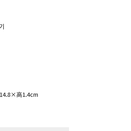
기
.8×高1.4cm