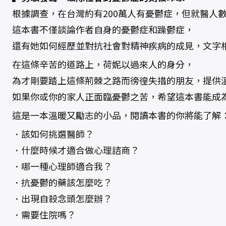
根據調查，在台灣約有200萬人有憂鬱症，但就醫人
這本書不僅談論作者自身的憂鬱症和躁鬱症，
還有她如何經歷並對抗社會對精神疾病的成見，文字
在這條辛苦的道路上，荷妮以過來人的身分，
為才剛要踏上這條荊棘之路而徬徨失措的朋友，提供
如果你或你的家人正面臨憂鬱之苦，希望這本書能成
這是一本溫暖又勵志的小品，閱讀本書的你將能了解
．該如何挑選醫師？
．什麼時候才適合做心理諮商？
．哪一種心理師適合我？
．抗憂鬱的藥該怎麼吃？
．出現自殺念頭怎麼辦？
．需要住院嗎？