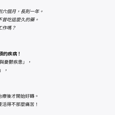
到六個月，長則一年。
不曾吃這麼久的藥。
工作嗎？
頭的疾病！
慮與憂鬱疾患」，
」，
治療後才開始好轉。
要活得不那麼痛苦！