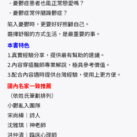
．憂鬱症患者也能正常戀愛嗎？
．憂鬱症常伴隨躁鬱症？
陷入憂鬱時，更要好好照顧自己。
選擇舒服的方式生活，是最重要的事。
本書特色
1.真實經驗分享，提供最有幫助的建議。
2.內容穿插醫師專業解說，極具參考價值。
3.配合內容適時提供台灣經驗，使用上更方便。
國內名家一致推薦
（依姓氏筆劃排列）
小鬱亂入團隊
宋尚緯︱詩人
沈雅琪︱神老師
洪仲清︱臨床心理師