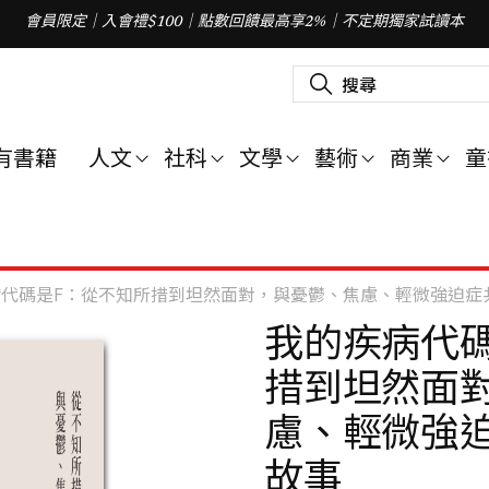
會員限定｜入會禮$100｜點數回饋最高享2%｜不定期獨家試讀本
搜
尋
關
鍵
字
有書籍
人文
社科
文學
藝術
商業
童
:
代碼是F：從不知所措到坦然面對，與憂鬱、焦慮、輕微強迫症
我的疾病代
措到坦然面
慮、輕微強
故事