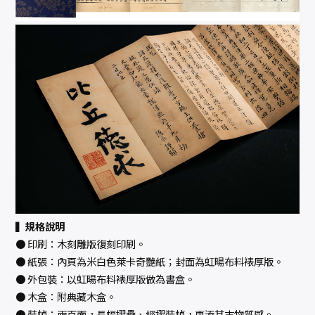
▍規格說明
● 印刷：木刻雕版復刻印刷。
● 紙張：內頁為米白色萊卡奇艷紙；封面為虹暘布料裱厚版。
● 外包裝：以虹暘布料裱厚版做為書盒。
● 木盒：附典藏木盒。
● 裝幀：兩百面，長幅摺疊、經摺裝幀，更添其古物質感。