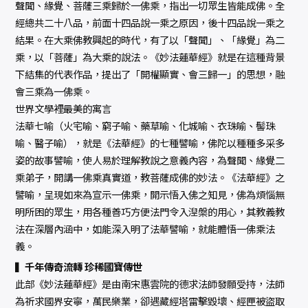
聲聞、緣覺、菩薩三乘歸於一佛乘，指出一切眾生皆能成佛。全
經總共二十八品，前面十四品說一乘之原因，後十四品說一乘之
結果。在大乘佛教興起的時代，有了以「聲聞」、「緣覺」為二
乘，以「菩薩」為大乘的說法。《妙法蓮華經》就是在這種背景
下結集的代表作品，提出了「開權顯實、會三歸一」的思想，融
會三乘為一佛乘。
世界文學裡最美的寓言
法華七喻（火宅喻、窮子喻、藥草喻、化城喻、衣珠喻、髻珠
喻、醫子喻），就是《法華經》的七種譬喻，佛陀以種種多采多
姿的故事譬喻，使人易於理解教說之意義內容，為聲聞、緣覺二
乘弟子，開講一佛乘真實道，教菩薩成佛的妙法。《法華經》之
譬喻，呈現如來為宣示一佛乘，開示悟入佛之知見，佛為煩惱無
明所困的眾生，用各種善巧方便法門令入湼槃的用心，其教義教
法在深層內涵中，如能深入明了法華譬喻，就能體悟一佛乘法
義。
▍千年傳奇流轉 珍稀國寶傳世
此部《妙法蓮華經》是由南宋惠雲院的德求法師發願受持，法師
為祈求國界安寧，萬民樂業，卻遇藏經塔雷擊毀壞、經匣被盜取