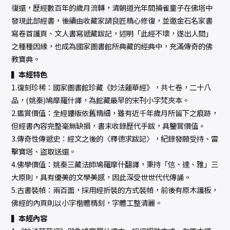
復還，歷經數百年的歲月流轉，清朝道光年間捕雀童子在佛塔中
發現此部經書，後續由收藏家請良匠精心修復，並邀金石名家書
寫卷首護頁、文人書寫遞藏跋記，述明「此經不壞，遂出人間」
之種種因緣，也成為國家圖書館所典藏的經典中，充滿傳奇的佛
教寶典。
▍本經特色
1.復刻珍稀：國家圖書館珍藏《妙法蓮華經》，共七卷，二十八
品，(姚秦)鳩摩羅什譯，為館藏最早的宋刊小字梵夾本。
2.鑑賞價值：全經鏤版依舊精細，雖有近千年歲月所留下之痕跡，
但經書內容完整毫無缺損，書末收錄歷代手跋，具鑒賞價值。
3.傳奇性傳遞史：經文之後的〈釋德求跋記〉，紀錄發願受持、雷
擊寶塔、盜取送還。
4.佛學價值：姚秦三藏法師鳩羅摩什翻譯，秉持「信、達、雅」三
大原則，具有優美的文學美感，因此深受世世代代傳誦。
5.古書裝幀：兩百面，採用經折裝的方式裝幀，前後有原木護板，
佛經的內頁則以小字楷體精刻，字體工整清麗。
▍本經內容