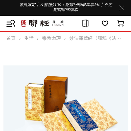
會員限定｜入會禮$100｜點數回饋最高享2%｜不定
期獨家試讀本
首頁
生活
宗教命理
妙法蓮華經（簡稱《法華經》，國寶級珍稀宋刊小字梵夾本，原樣復刻，函盒經摺裝，「經中之王」千年流轉傳奇）