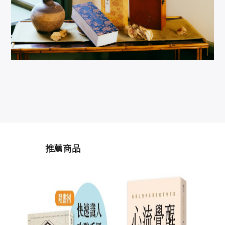
推薦商品
夏多的圖解手相〔你
的人生使用說明書〕
【限量贈品組】有貼
手相夏多
有保佑開運貼紙＋快
NT$
450
速識人攻略手冊：用