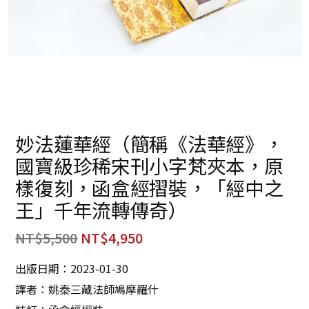
妙法蓮華經（簡稱《法華經》，
國寶級珍稀宋刊小字梵夾本，原
樣復刻，函盒經摺裝，「經中之
王」千年流轉傳奇）
NT$
5,500
NT$
4,950
出版日期：2023-01-30
譯者：姚秦三藏法師鳩摩羅什