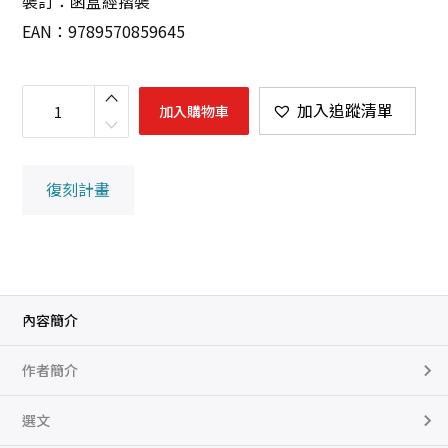
裝訂：函盒經摺裝
EAN：9789570859645
妙
法
加入追蹤清單
加入購物車
蓮
華
經
（
簡
復刻計畫
稱
《
法
華
經
》
，
國
寶
級
內容簡介
珍
稀
宋
作者簡介
刊
小
字
梵
選文
夾
本