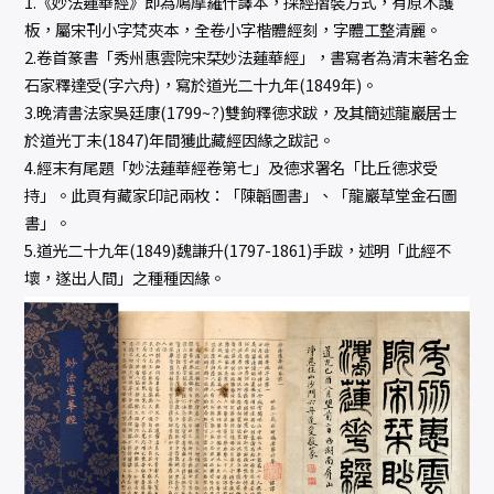
1.《妙法蓮華經》即為鳩摩羅什譯本，採經摺裝方式，有原木護
板，屬宋刊小字梵夾本，全卷小字楷體經刻，字體工整清麗。
2.卷首篆書「秀州惠雲院宋栞妙法蓮華經」，書寫者為清末著名金
石家釋達受(字六舟)，寫於道光二十九年(1849年)。
3.晚清書法家吳廷康(1799~?)雙鉤釋德求跋，及其簡述龍巖居士
於道光丁未(1847)年間獲此藏經因緣之跋記。
4.經末有尾題「妙法蓮華經卷第七」及德求署名「比丘德求受
持」。此頁有藏家印記兩枚：「陳韜圖書」、「龍巖草堂金石圖
書」。
5.道光二十九年(1849)魏謙升(1797-1861)手跋，述明「此經不
壞，遂出人間」之種種因緣。