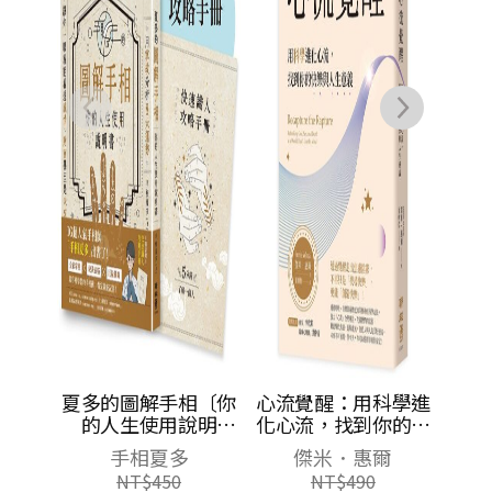
NT$
356
掌紋分析8大運勢，
讓你一眼就能看透感
情、財富甚至是未
來！
相〔你
心流覺醒：用科學進
說明
化心流，找到你的快
分析8
樂與人生意義
傑米．惠爾
一眼就
NT$
490
財富甚