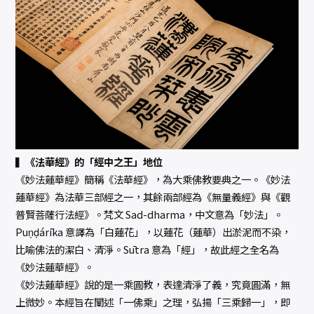
▍《法華經》的「經中之王」地位
《妙法蓮華經》簡稱《法華經》，為大乘佛教要典之一。《妙法
蓮華經》為法華三部經之一，其餘兩部經為《無量義經》與《觀
普賢菩薩行法經》。梵文 Sad-dharma，中文意為「妙法」。
Puṇḍárīka 意譯為「白蓮花」，以蓮花（蓮華）出淤泥而不染，
比喻佛法的潔白、清淨。Sūtra 意為「經」，故此經之全名為
《妙法蓮華經》。
《妙法蓮華經》說的是一乘圓教，表達清淨了義，究竟圓滿，無
上微妙。本經旨在闡述「一佛乘」之理，弘揚「三乘歸一」，即