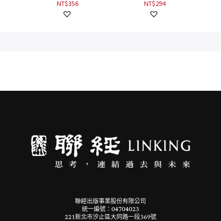
NT$
294
隨書
攻略手
聯經出版事業股份有限公司
統一編號：04704023
221新北市汐止區大同路一段369號