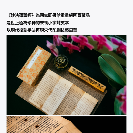
，
原
樣
復
《妙法蓮華經》為國家圖書館重量級國寶藏品
刻
是世上極為珍稀的宋刊小字梵夾本
，
函
以現代復刻手法再現宋代印刷技藝風華
盒
經
摺
裝
，
「
經
中
之
王
」
千
年
流
轉
傳
奇
）
數
量