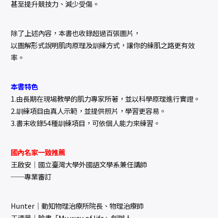
甚至提升競技力、減少受傷。
除了上述內容，本書也收錄超過百張圖片，
以圖解形式說明肌肉原理及訓練方式，讓你的練肌之路更有效
率。
本書特色
1.由長期在現場教學的肌力專家所著，並以科學原理進行實證。
2.訓練項目由真人示範，並提供照片，學習更容易。
3.書末收錄54種訓練項目，可依個人能力來練習。
國內名家一致推薦
王啟安｜國立臺灣大學外國語文學系兼任講師
──專業審訂
Hunter｜動知物理治療所院長、物理治療師
王清景｜臉書「My way of life」創辦人