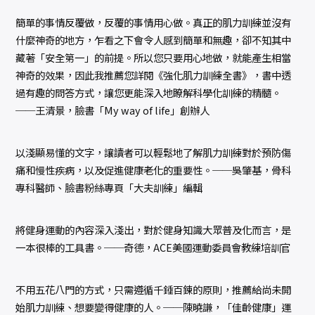
簡單的事情反覆做，反覆的事情用心做。真正的肌力訓練並沒有
什麼神奇的地方，乍看之下會令人感到簡單和無趣，卻不知其中
藏著「安全第一」的前提。所以您只要用心地做，就能產生相當
神奇的效果，因此我推薦您詳閱《強化肌力訓練全書》，書中透
過有趣的問答方式，讓您更能深入地瞭解科學化訓練的精髓。
──王清景，臉書「My way of life」創辦人
以淺顯易懂的文字，讓讀者可以輕鬆地了解肌力訓練對於預防傷
痛和慢性疾病，以及促進健康老化的重要性。──吳肇基，骨科
專科醫師、臉書粉絲專頁「大夫訓練」編輯
將健身運動的內容深入淺出，對於健身知識大眾普及化而言，是
一本很棒的工具書。──奇德，ACE美國運動委員會教練培訓官
不用五花八門的方式，只需遵循千錘百鍊的原則，推薦給尚未開
始肌力訓練、想要變得健康的人。──陳曉謙，「佳齡健康」運