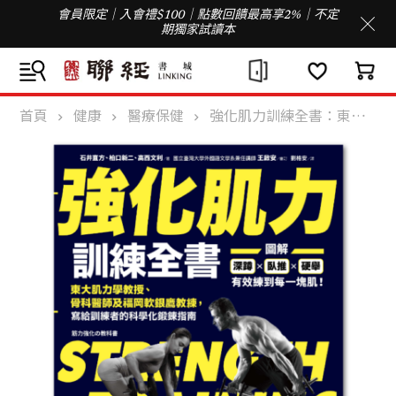
會員限定｜入會禮$100｜點數回饋最高享2%｜不定
期獨家試讀本
首頁
健康
醫療保健
強化肌力訓練全書：東大肌力學教授、骨科醫師及福岡軟銀鷹教練，寫給訓練者的科學化鍛鍊指南