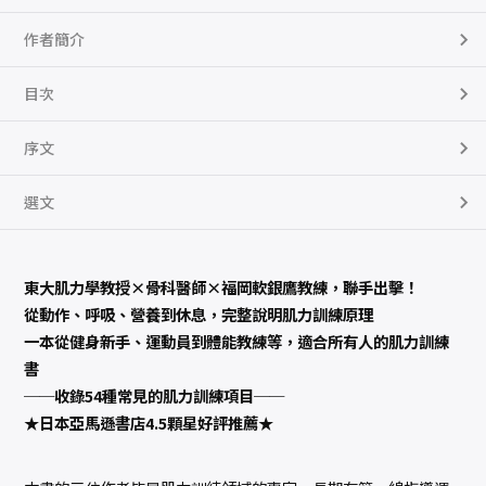
教
授
作者簡介
、
骨
科
醫
目次
師
及
福
序文
岡
軟
銀
鷹
選文
教
練
，
寫
給
東大肌力學教授×骨科醫師×福岡軟銀鷹教練，聯手出擊！
訓
練
從動作、呼吸、營養到休息，完整說明肌力訓練原理
者
的
一本從健身新手、運動員到體能教練等，適合所有人的肌力訓練
科
學
書
化
鍛
──收錄54種常見的肌力訓練項目──
鍊
★日本亞馬遜書店4.5顆星好評推薦★
指
南
數
量