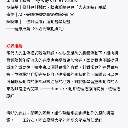
吳肇基｜骨科專科醫師、臉書粉絲專頁「大夫訓練」編輯
奇德｜ACE美國運動委員會教練培訓官
陳曉謙｜「佳齡健康」運動醫學總監
──健康推薦（依姓氏筆劃排列）
好評推薦
現代人的生活模式較為靜態，在缺乏足夠的身體活動下，肌肉與
骨質隨著年紀流失的速度也會變得更加快速，因此我也不斷提倡
重訓的重要性。這本書以淺顯易懂的方式，針對常見的迷思做解
答，並詳細地介紹許多我自己也常做的訓練動作，讓讀者可以更
清楚瞭解動作的細節與該注意的地方，對於想學習重訓動作的人
來說非常適合閱讀。──Hunter，動知物理治療所院長、物理治
療師
清晰的論述、簡明的圖解，讓你輕鬆掌握訓練動作的原則與要
領。──王啟安，國立臺灣大學外國語文學系兼任講師