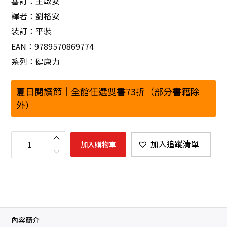
審訂：王啟安
譯者：劉格安
裝訂：平裝
EAN：9789570869774
系列：健康力
夏日閱讀節｜全館任選雙書73折（部分書籍除
外）
強
化
加入追蹤清單
加入購物車
肌
力
訓
練
全
書
：
東
大
肌
力
內容簡介
學