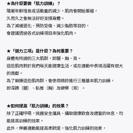
★為什麼要做「肌力訓練」？
隨著年齡增長或活動量的減少，肌肉會開始萎縮，
久而久之會無法好好支撐身體。
為了減緩退化、預防受傷、減少脂肪等目的，
會建議透過各式訓練項目來強化肌肉。
★「健力三項」是什麼？為何重要？
身體有所謂的三大肌群，即腿、胸、背。
這些肌肉對於我們每天能健康生活，或在運動中表現活躍有很大
的貢獻。
為了鍛鍊這些肌肉群，會使用槓鈴進行三種基本肌力訓練，
即深蹲（腿）、臥推（胸）及硬舉（背）。
★如何提高「肌力訓練」的效果？
除了正確呼吸，挑選安全護具、攝取健康飲食及適當的休息，均
能提高訓練的效果。
此外，伸展運動能提高柔軟度，強化肌力訓練的效果，