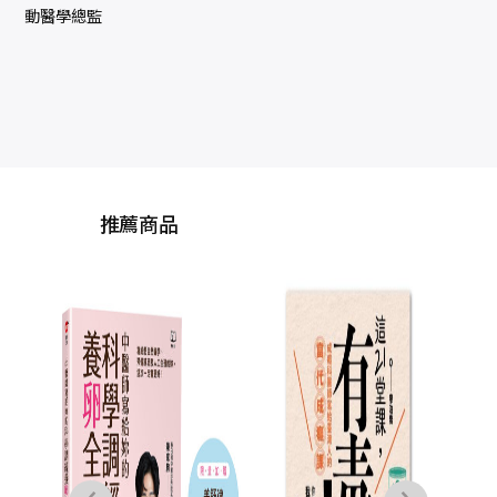
動醫學總監
推薦商品
謝
林