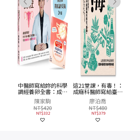
智：科
中醫師寫給妳的科學
這21堂課，有毒！：
，量身
調經養卵全書：成功
成癮科醫師寫給臺灣
，生活
者不斷！吃對中藥＋
人的當代成癮課
怡昕
陳家駒
廖泊喬
！
實踐5大好習慣，有
NT$
420
NT$
480
效調理月經、改善排
NT$
332
NT$
379
卵功能〔限量足貼
版〕