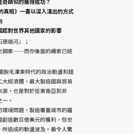
能奇蹟似的獲得成功？
的真相》一書以深入淺出的方式
向
崛起對世界其他國家的影響
石頭過河」；
走鋼索──而你後面的繩索已經
法擺脫毛澤東時代的政治動盪和錯
二大經濟體、最大製造國與貿易
來源，也是對於從東南亞到非
之一。
的環境問題，製造覆蓋城市的霾
國創造數百億美元的獲利，但世
，所造成的動盪波及。最令人驚