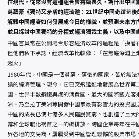
在現代，從來沒有這種組合曾持續長久，為什麼中國
葛藝豪《獨特又矛盾的經濟體：21世紀中國奇蹟背後
解釋中國經濟如何發展成今日的樣貌，並預測未來方
並且探討中國獨特的分權式經濟獨裁主義，以及中國
中國官員常在公開場合形容經濟改革的過程是「摸著
但他們私下承認，經濟改革比較像：「在無底深淵上
起火」
1980年代，中國是一個貧窮、落後的國家，苦於無
誤的經濟管理。現今，它已突飛猛進地發展為世界第
國、世界半數鋼鐵與煤的消費國、最大的國際觀光客
洲、乃至拉丁美洲等開發中國家最有影響力的投資國
中國的成長已使七億多人民擺脫貧窮。也創造了巨大
霧和全球暖化禍首之一的碳排放。跨國企業每年在中
界各地的交易商，屢屢受到中國管理鬆懈的股票市場