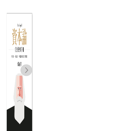
邁向經濟現代化
《資本論》完全
邁
之路：社論一寫
使用手冊：版
爾
四十年
本、系譜、爭議
永
葉萬安
萬毓澤
與當代價值（二
實
NT$
950
NT$
320
版）
NT$
751
NT$
253