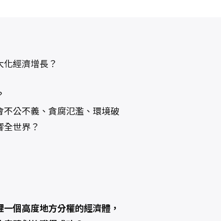
大化經濟增長？
？
會不公不義、貪腐氾濫、環境破
響全世界？
理一個高度地方分權的經濟體，