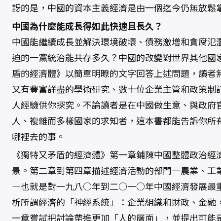
訝的是，中國的資本主義經濟是由一個迄今仍無放鬆
中國為什麼能成長得如此快速且長久？
中國能繼續成長並解決環境破壞、債務激增和貪腐氾
迫的一黨統治能共存多久？中國的改變對世界其他國
盾的經濟體》以簡單明瞭的文字回答上述問題，讀者
又有豐富詳盡的學術研究、數十位企業主管和政策制
人經驗供你探究。不論讀者是在中國做生意、與政府
人、複雜而多樣國家的求知者，這本書都能告訴你所
哪裡去的事。
《獨特又矛盾的經濟體》第一章鋪陳中國整體政治經
景。第二章到第四章描述經濟活動的部門―農業、工
―也就是對一九八○年到二○一○年中國經濟發展最
析所謂經濟的「神經系統」：企業組織和財政、金融
一章嘗試把討論帶進更加「人的層面」，並提出可能