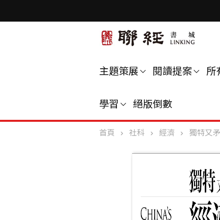
主題策展
閱讀提案
所
學習
絕版倒數
首頁
社科
經濟
獨特又矛