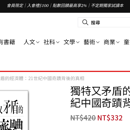
會員限定｜入會禮$100｜點數回饋最高享2%｜不定期獨家試讀本
搜
尋
關
鍵
字
有書籍
人文
社科
文學
藝術
商業
童
:
盾的經濟體：21世紀中國奇蹟背後的真相
獨特又矛盾的
紀中國奇蹟
NT$
420
NT$
332