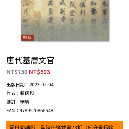
唐代基層文官
NT$
750
NT$
593
出版日期：2023-05-04
作者：賴瑞和
裝訂：精裝
EAN：9789570868548
夏日閱讀節｜全館任選雙書73折（部分書籍除