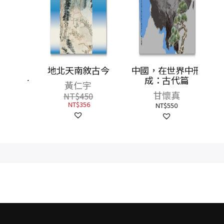
、飛
地北天南敘古今
中國，在世界中形
帝王心
成：古代篇
黃仁宇
的權力
甘懷真
NT$
450
NT$
356
NT$
550