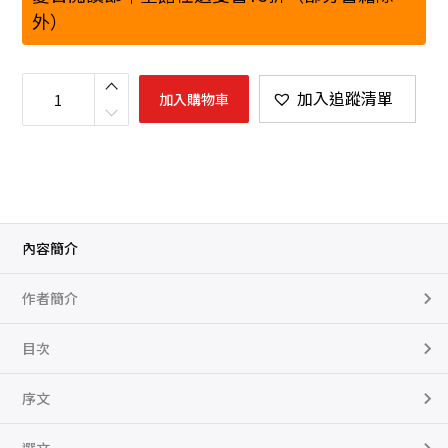
外）
唐
代
加入追蹤清單
加入購物車
基
層
文
官
數
量
內容簡介
作者簡介
目次
序文