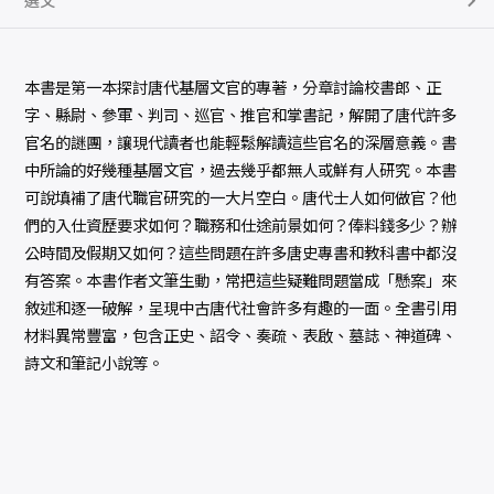
選文
本書是第一本探討唐代基層文官的專著，分章討論校書郎、正
字、縣尉、參軍、判司、巡官、推官和掌書記，解開了唐代許多
官名的謎團，讓現代讀者也能輕鬆解讀這些官名的深層意義。書
中所論的好幾種基層文官，過去幾乎都無人或鮮有人研究。本書
可說填補了唐代職官研究的一大片空白。唐代士人如何做官？他
們的入仕資歷要求如何？職務和仕途前景如何？俸料錢多少？辦
公時間及假期又如何？這些問題在許多唐史專書和教科書中都沒
有答案。本書作者文筆生動，常把這些疑難問題當成「懸案」來
敘述和逐一破解，呈現中古唐代社會許多有趣的一面。全書引用
材料異常豐富，包含正史、詔令、奏疏、表啟、墓誌、神道碑、
詩文和筆記小說等。