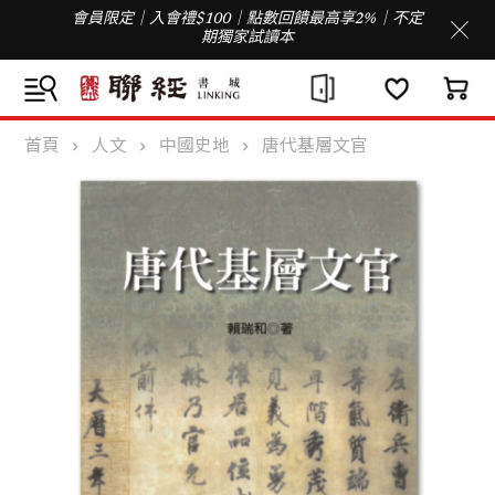
會員限定｜入會禮$100｜點數回饋最高享2%｜不定
期獨家試讀本
首頁
人文
中國史地
唐代基層文官