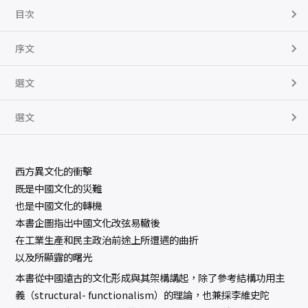
目次
序文
選文
選文
西方異文化的衝擊
既是中國文化的災難
也是中國文化的轉機
本書企圖指出中國文化改弦易轍後
在工業生產和民主政治前途上所遭遇的曲折
以及所顯露的曙光
本書從中國遠古的文化形成與其架構講起，除了參考結構功用主
義（structural- functionalism）的理論，也兼採李維史陀