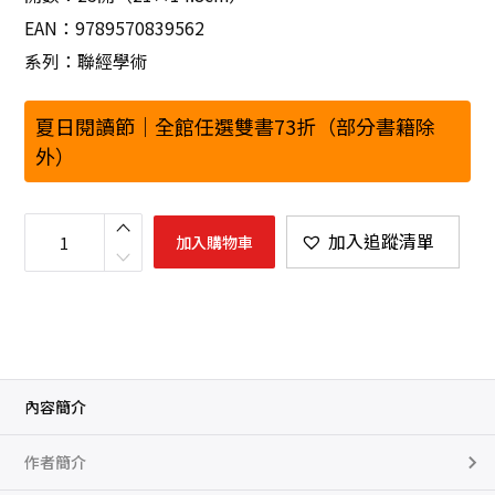
EAN：9789570839562
系列：聯經學術
夏日閱讀節｜全館任選雙書73折（部分書籍除
外）
中
國
加入追蹤清單
加入購物車
文
化
的
基
層
架
構
數
量
內容簡介
作者簡介