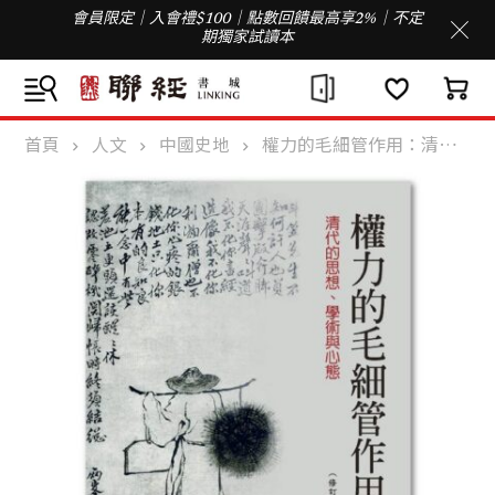
會員限定｜入會禮$100｜點數回饋最高享2%｜不定
期獨家試讀本
首頁
人文
中國史地
權力的毛細管作用：清代的思想、學術與心態（修訂版）