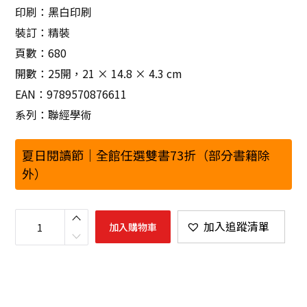
印刷：黑白印刷
裝訂：精裝
頁數：680
開數：25開，21 × 14.8 × 4.3 cm
EAN：9789570876611
系列：聯經學術
夏日閱讀節｜全館任選雙書73折（部分書籍除
外）
權
力
加入追蹤清單
加入購物車
的
毛
細
管
作
用
：
清