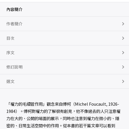
代
的
思
內容簡介
想
、
學
作者簡介
術
與
心
態
目次
（
修
訂
序文
版
）
數
量
修訂說明
選文
「權力的毛細管作用」觀念來自傅柯（Michel Foucault, 1926-
1984）。傅柯對權力的了解很有創見，他不像過去的人只注意權
力在大的、公開的場面的展示，同時也注意到權力在微小的、隱
密的、日常生活空間中的作用。從本書的若干篇文章可以看到