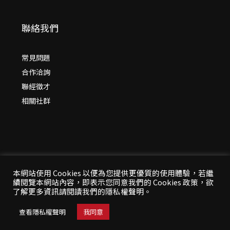
聯絡我們
常見問題
合作洽詢
聯經徵才
相關社群
本網站使用 Cookies 以便為您提供更優質的使用體驗，若繼
續閱覽本網站內容，即表示您同意我們的 Cookies 政策，欲
© 2026 年
聯經出版：思考，連結過去與未來
了解更多資訊請閱讀我們的隱私權聲明。
All Rights Reserved | 本站台資料為版權所有，非經同
意請勿作任何形式之轉載使用
查看隱私權聲明
我同意