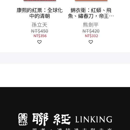
代：起
康熙的紅票：全球化
錦衣衛：紅蟒、飛
餘波
中的清朝
魚、繡春刀，帝王心
機與走向失控的權力
孫立天
熊劍平
爪牙
NT$
450
NT$
420
NT$
356
NT$
332