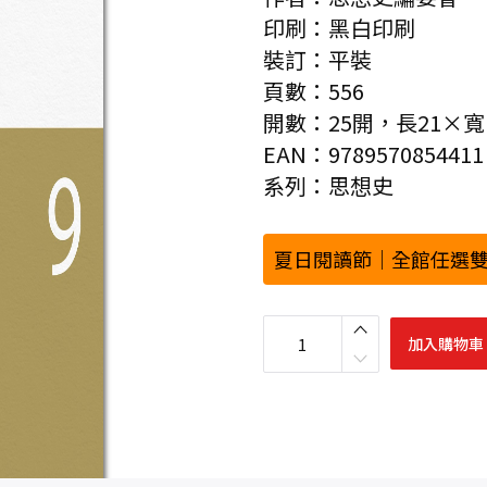
印刷：黑白印刷
裝訂：平裝
頁數：556
開數：25開，長21×寬14
EAN：9789570854411
系列：思想史
夏日閱讀節｜全館任選雙
思
想
加入購物車
史
9
：
五
四
百
年
專
號