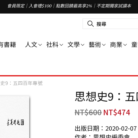
會員限定｜入會禮$100｜點數回饋最高享2%｜不定期獨家試讀本
搜
尋
關
鍵
字
有書籍
人文
社科
文學
藝術
商業
童
:
史9：五四百年專號
思想史9：五
NT$
600
NT$
474
出版日期：2020-02-07
作者：思想史編委會