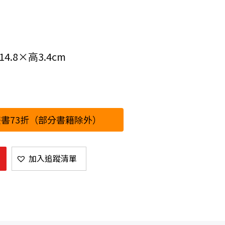
.8×高3.4cm
書73折（部分書籍除外）
加入追蹤清單