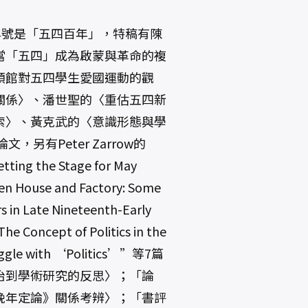
專號是「五四百年」，特稿有陳
當「五四」成為啟蒙與革命的複
領館對五四學生愛國運動的觀
關係〉、潘世聖的〈重估五四新
索〉、黃克武的〈意識形態與學
另有Peter Zarrow的
tting the Stage for May
en House and Factory: Some
rs in Late Nineteenth-Early
 Concept of Politics in the
truggle with ‘Politics’”等7篇
治到學術研究的反思〉；「論
晚年定論》關係考辨〉；「書評