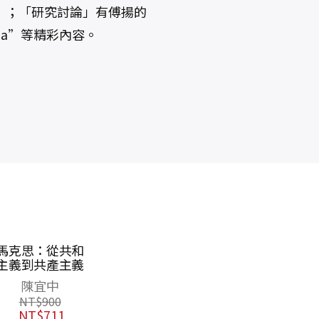
〉；「研究討論」有傅揚的
y China”等精彩內容。
香港：離散與連
康德三大批判
歷
結（思想52）
【康德誕辰三百
周年紀念盒裝
思想編輯委員會
伊曼努埃．康德
版】
NT$
420
NT$
2,200
NT$
332
NT$
1,650