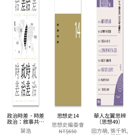
政治時差．時差
思想史14
華人左翼思辨
政治：敘事共時
（思想49）
思想史編委會
性作為民主政治
葉浩
田方萌, 張千帆,
NT$
650
的一種想像