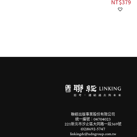
賓, 陳冠中, 吳
NT$
379
思, 王汎森, 許紀
NT$
380
霖, 張倫, 唐小
NT$
300
兵, 陳正國, 賴錫
三, 陸符嘉, 丁學
良
聯經出版事業股份有限公司
統一編號：04704023
221新北市汐止區大同路一段369號
(02)8692-5747
linkingdc@udngroup.com.tw