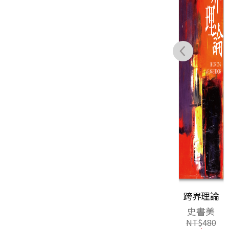
思想的力量：俯
跨界理論
仰50（思想50）
史書美
榮劍, 郝建, 楊儒
NT$
480