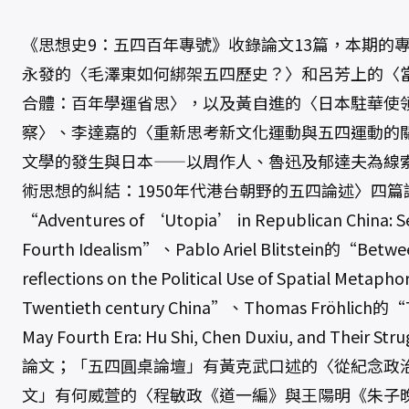
數
量
《思想史9：五四百年專號》收錄論文13篇，本期的
永發的〈毛澤東如何綁架五四歷史？〉和呂芳上的〈
合體：百年學運省思〉，以及黃自進的〈日本駐華使
察〉、李達嘉的〈重新思考新文化運動與五四運動的
文學的發生與日本——以周作人、魯迅及郁達夫為線
術思想的糾結：1950年代港台朝野的五四論述〉四篇論文，
“Adventures of ‘Utopia’ in Republican China: Se
Fourth Idealism”、Pablo Ariel Blitstein的“Betwe
reflections on the Political Use of Spatial Metapho
Twentieth century China”、Thomas Fröhlich的“The
May Fourth Era: Hu Shi, Chen Duxiu, and Their S
論文；「五四圓桌論壇」有黃克武口述的〈從紀念政
文」有何威萱的〈程敏政《道一編》與王陽明《朱子