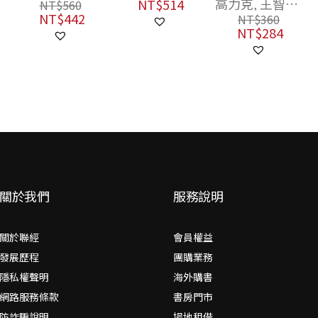
高力克, 王智明,
NT$
514
NT$
560
錢永祥, 涂航, 蘇
NT$
442
NT$
360
穎欣, 林克歡, 葉
NT$
284
蔭聰, 羅小茗, 傅
大為, 劉文, 丘琦
欣, 施東來, 張
寧, 雷樂天, 劉
欣, 王棟, 雲也退
關於我們
服務說明
關於聯經
會員權益
發展歷程
團購業務
隱私權聲明
海外購書
網路服務條款
書房門市
防詐騙說明
場地租借