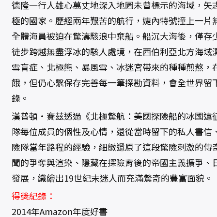
德隆一行人雄心萬丈地深入地圖未曾標示的海域，矢
極的國家。歷經兩年艱苦的航行，婕內特號撞上一片
全體海員被迫在驚濤駭浪中棄船。船沉大海後，僅存
徒步跨越無盡浮冰的駭人處境，在西伯利亞北方海域漂
雪盲症、北極熊、暴風雪、冰迷宮帶來的種種煎熬，
餓，但仍心繫保存完善每一筆探勘資料，會全世界留
錄。
漢普頓‧賽茲透過《北極驚航：美國探險船的冰國遠
隊每位成員的個性及心情，還從當時留下的私人書信
險隊當年路程的經驗，細緻還原了這段驚險刺激的傳
聞的爭奪與渲染、隱藏在探險背後的帝國主義擴爭、
發展，織繪出19世紀末迷人而充滿驚奇的豐富面貌。
得獎紀錄：
2014年Amazon年度好書