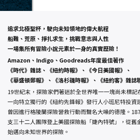
追求北極聖杯，駛向未知領地的偉大航程
船難、荒原、掙扎求生，挑戰意志與人性
一場集所有冒險小說元素於一身的真實歷險！
Amazon、Indigo、Goodreads年度最佳著作
《時代》雜誌、《紐約時報》、《今日美國報》、
《華盛頓郵報》、《洛杉磯時報》、《紐約客》雜誌
19世紀末，探險家們著迷於全世界唯一一塊尚未標記
一向特立獨行的《紐約先鋒報》發行人小班尼特投資
曾因進行格陵蘭探險營救行動而聲名大噪的德隆。187
支三十二人團隊登上美國探險船「婕內特號」，從舊
始邁向未知世界的探險。