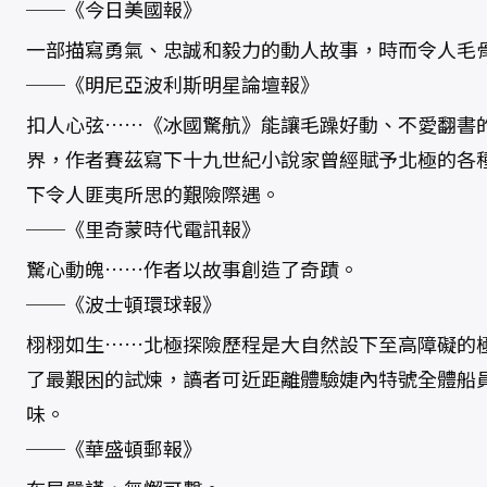
──《今日美國報》
一部描寫勇氣、忠誠和毅力的動人故事，時而令人毛
──《明尼亞波利斯明星論壇報》
扣人心弦……《冰國驚航》能讓毛躁好動、不愛翻書
界，作者賽茲寫下十九世紀小說家曾經賦予北極的各
下令人匪夷所思的艱險際遇。
──《里奇蒙時代電訊報》
驚心動魄……作者以故事創造了奇蹟。
──《波士頓環球報》
栩栩如生……北極探險歷程是大自然設下至高障礙的
了最艱困的試煉，讀者可近距離體驗婕內特號全體船
味。
──《華盛頓郵報》