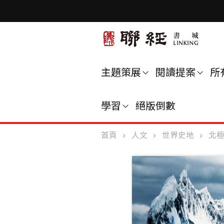
主題策展
閱讀提案
所
學習
絕版倒數
首頁
人文
世界史地
北