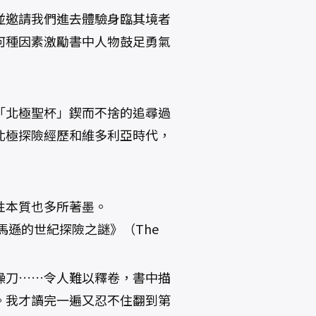
並邀請我們進去體驗身臨其境者
何種因素激勵書中人物鼓足勇氣
「北極聖杯」鍥而不捨的追尋過
北極探險經歷和維多利亞時代，
性本質也多所著墨。
亞馬遜的世紀探險之謎》（The
操刀……令人難以釋卷，書中描
。我才讀完一遍又忍不住翻到第