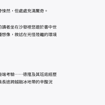
骨悚然，但處處充滿驚奇。
的讀者坐在沙發裡悠遊於書中世
種想像，敘述在光怪陸離的環境
極端考驗……德隆及其班底經歷
員長途跨越融冰地帶的辛酸況