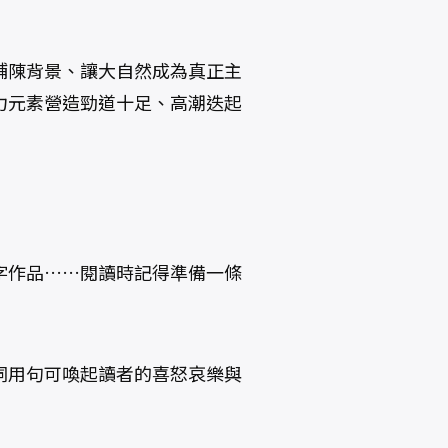
鋪陳背景、讓大自然成為真正主
力元素營造勁道十足、高潮迭起
字作品……閱讀時記得準備一條
詞用句可喚起讀者的喜怒哀樂與