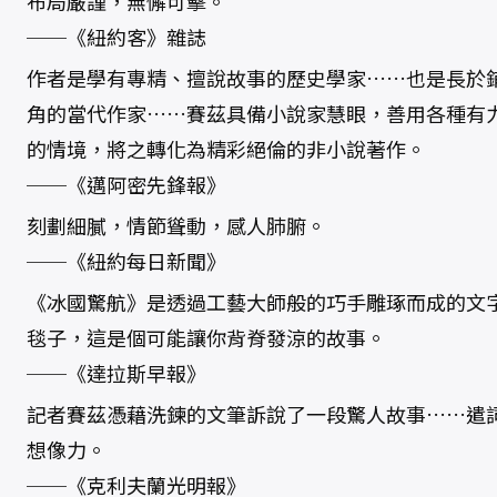
布局嚴謹，無懈可擊。
──《紐約客》雜誌
作者是學有專精、擅說故事的歷史學家……也是長於
角的當代作家……賽茲具備小說家慧眼，善用各種有
的情境，將之轉化為精彩絕倫的非小說著作。
──《邁阿密先鋒報》
刻劃細膩，情節聳動，感人肺腑。
──《紐約每日新聞》
《冰國驚航》是透過工藝大師般的巧手雕琢而成的文
毯子，這是個可能讓你背脊發涼的故事。
──《達拉斯早報》
記者賽茲憑藉洗鍊的文筆訴說了一段驚人故事……遣
想像力。
──《克利夫蘭光明報》