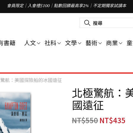
會員限定｜入會禮$100｜點數回饋最高享2%｜不定期獨家試讀本
搜
尋
關
鍵
字
有書籍
人文
社科
文學
藝術
商業
童
:
極驚航：美國探險船的冰國遠征
北極驚航：
國遠征
NT$
550
NT$
435