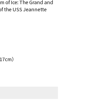
of Ice: The Grand and
 of the USS Jeannette
17cm）