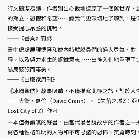
行文簡潔易讀，作者別出心裁地還原了一個舊世界，
的孤立、恐懼和希望……讓我們更深切地了解到，是
接受提心吊膽的挑戰。
──《書頁》雜誌
書中處處展現德隆和婕內特號船員們的過人勇氣、對
程，以及努力求生的鋼鐵意志……出神入化地重現了
結局緊張而淒美。
──《出版家周刊》
《冰國驚航》故事吸睛，不僅描寫北極之旅，對於人
──大衛‧葛倫（David Grann），《失落之城Z：
Lost City of Z）作者
一本值得讚嘆的好書，由當代最會說故事的作者之一
寫各種性格鮮明的人物和不可思議的恐怖、英勇時刻