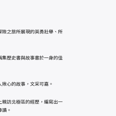
探險之旅所展現的英勇壯舉、所
稱集歷史書與故事書於一身的佳
人揪心的故事，文采可嘉。
上親訪北極區的經歷，編寫出一
捧讀。