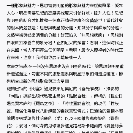
一種形象與魅力。思想需要明星的形象與魅力來感動群眾，凝聚
人心，明星需要思想的高度與深度來引領群眾，提升人性！思想
與明星的結合才能推動一個真正精采健康的文藝盛世！當代社會
的根本問題就是：思想與明星的分離，知識分子與群眾的分離，
文藝學術與娛樂消費的分離！群眾陷入「無思想狀態」，思想則
自限於抽象蒼白的象牙塔！正如尼采的預言：看啊，這個時代正
在來臨，當人不再產生任何明星。看啊，最令人蔑視者的時代正
在來臨，注意！我將向你展示這最後一人。
本書之旨趣:在一個沒有思想也沒有明星的時代，讓思想與明星重
新遭遇邂逅，勾畫不同的思想體系與明星形象如何遭遇碰撞，排
列組合出新的思想形象與理念星圖：
羅蘭巴特的《明室》遇見安東尼奧尼的《春光乍洩》，攝影的
「刺點」逼顯出現代私密主體的「點狀自我」；傅柯的《性史I》
遇見賈木許的《羅馬之夜》，「將性置於言說」的現代「性設
置」庸俗化為當代八卦媒體的自我真理儀式；巴迪悟的愛情本體
論遇見張愛玲與杜哈絲的〈愛〉以及王國維與蘇東坡的〈蝶戀
花〉；麥可‧傑可森的月球漫步遇見路易斯卡羅爾的《愛麗絲夢
遊仙境》以及佛洛伊德的《性學三論》；杜甫的兩句詩「日月籠