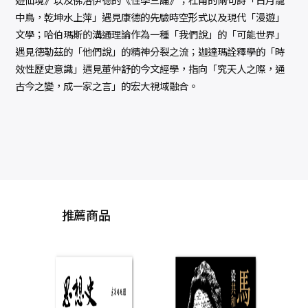
中鳥，乾坤水上萍」遇見康德的先驗時空形式以及現代「漫遊」
文學；哈伯瑪斯的溝通理論作為一種「我們說」的「可能世界」
遇見德勒茲的「他們說」的精神分裂之流；迦達瑪詮釋學的「時
效性歷史意識」遇見董仲舒的今文經學，指向「究天人之際，通
古今之變，成一家之言」的宏大視域融合。
推薦商品
香
思