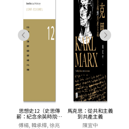
俯仰
思想史12（史思傳
馬克思：從共和主義
0）
薪：紀念余英時院士
到共產主義
專號）
儒賓,
傅楊, 韓承樺, 徐兆
陳宜中