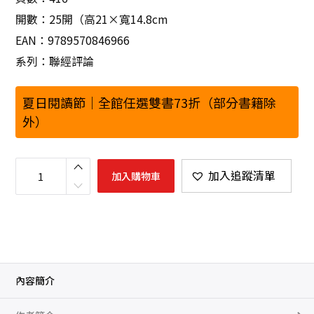
開數：25開（高21×寬14.8cm
EAN：9789570846966
系列：聯經評論
夏日閱讀節｜全館任選雙書73折（部分書籍除
外）
思
想
加入追蹤清單
加入購物車
與
明
星
：
中
西
文
藝
類
型
的
內容簡介
系
譜
與