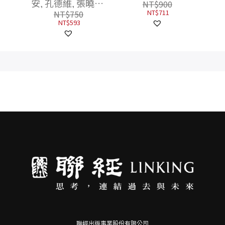
 王汎
安, 孔德維, 張曉宇,
NT$
900
倫, 唐
楊正顯, 翁稷安, 林峻
NT$
711
NT$
750
 賴錫
煒, 余一泓, 黃相輔
NT$
593
丁學良
聯經出版事業股份有限公司