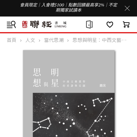
會員限定｜入會禮$100｜點數回饋最高享2%｜不定
期獨家試讀本
首頁
人文
當代思潮
思想與明星：中西文藝類型的系譜與星圖