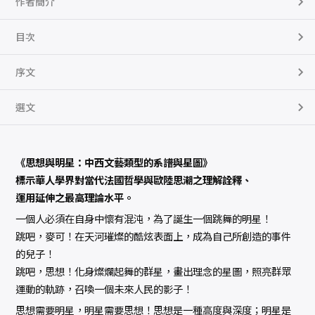
作者簡介
星
圖
數
量
目次
序文
選文
《思想與明星：中西文藝類型的系譜與星圖》
標示華人學界對當代法國哲學與歐陸思潮之理解詮釋、
運用延伸之最高理論水平。
一個人必須在自身中懷有混沌，為了誕生一個跳舞的明星！
跳吧，麥可！在天河璀燦的酷炫表面上，成為自己所創造的事件
的兒子！
跳吧，思想！化身燦爛起舞的群星，畫出理念的星圖，照亮群眾
運動的軌跡，召喚一個未來人民的影子！
思想需要明星，明星需要思想！思想是一種高度與深度；明星是