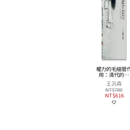
權力的毛細管作
宋遼金史論叢
用：清代的思
陶晉生
想、學術與心態
王汎森
NT$
800
（修訂版）
NT$
632
NT$
780
NT$
616