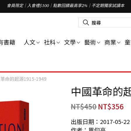
會員限定｜入會禮$100｜點數回饋最高享2%｜不定期獨家試讀本
搜
尋
關
鍵
字
有書籍
人文
社科
文學
藝術
商業
童
:
革命的起源1915-1949
中國革命的起源
NT$
450
NT$
356
出版日期：2017-05-22
作者：畢仰高