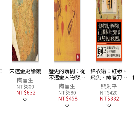
歷史的瞬間：從
錦衣衛：紅蟒、
中國的豐裕時
宋遼金人物談到
飛魚、繡春刀，
代：起源、崛起
三寸金蓮
帝王心機與走向
與餘波
陶晉生
熊劍平
王豐
失控的權力爪牙
NT$
580
NT$
420
NT$
490
NT$
458
NT$
332
NT$
387