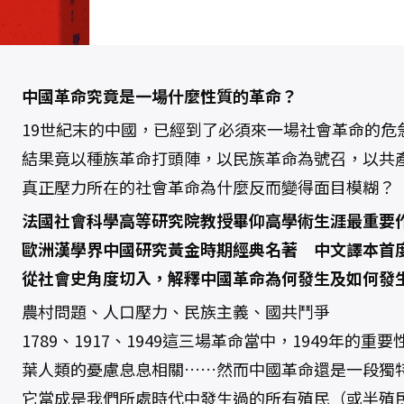
1
9
1
5
-
1
9
4
中國革命究竟是一場什麼性質的革命？
9
數
19世紀末的中國，已經到了必須來一場社會革命的危
量
結果竟以種族革命打頭陣，以民族革命為號召，以共
真正壓力所在的社會革命為什麼反而變得面目模糊？
法國社會科學高等研究院教授畢仰高學術生涯最重要
歐洲漢學界中國研究黃金時期經典名著 中文譯本首
從社會史角度切入，解釋中國革命為何發生及如何發
農村問題、人口壓力、民族主義、國共鬥爭
1789、1917、1949這三場革命當中，1949年的
葉人類的憂慮息息相關……然而中國革命還是一段獨
它當成是我們所處時代中發生過的所有殖民（或半殖