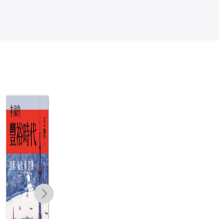
地北天南敘古今
中國，在世界中
焦灼的時代：明
毛
形成：古代篇
清之際的中國焦
黃仁宇
慮與東亞秩序重
甘懷真
岸本美緒
NT$
450
組
20
NT$
356
NT$
550
NT$
500
歷
NT$
395