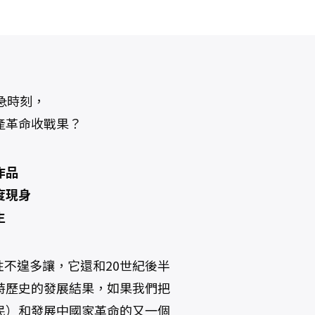
急時刻，
產革命收戰果？
作品
度現身
生
重要性不遑多讓，它還和20世紀後半
特歷史的發展結果，如果我們把
民）和發展中國家革命的又一個