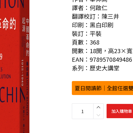
譯者：何啟仁
翻譯校訂：陳三井
印刷：黑白印刷
裝訂：平裝
頁數：368
開數：18開，高23×寬
EAN：9789570849486
系列：歷史大講堂
夏日閱讀節｜全館任選雙
中
國
加入購物車
革
命
的
起
源