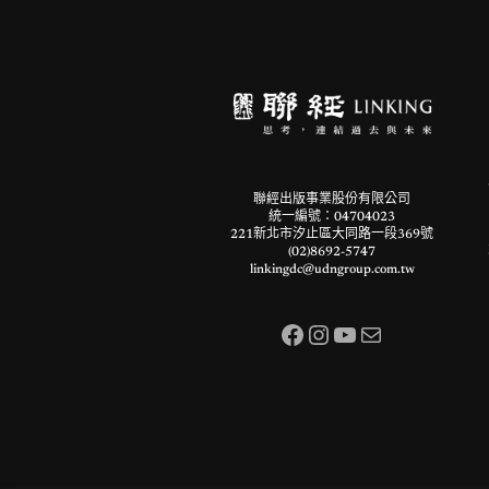
聯經出版事業股份有限公司
統一編號：04704023
221新北市汐止區大同路一段369號
(02)8692-5747
linkingdc@udngroup.com.tw
Facebook
Instagram
YouTube
電子郵件