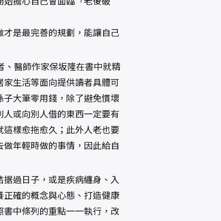
開始擔心自己會面臨「老後破
做才是最完善的規劃，能讓自己
者、醫師作家保坂隆在書中就精
居家生活等面向提供讀者具體可
孫子大筆零用錢，除了避免慣壞
別人或向別人借的東西一定要有
就這樣愈拖愈久；此外人老也要
去做年輕時做的事情，因此給自
拮据過日子，或是疾病纏身、入
養正確的概念與心態、打造健康
照書中條列的重點一一執行，改