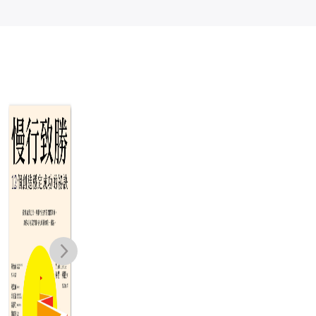
朋友原來是天生
心流覺醒：用科
JR
的：鄧巴數字與
學進化心流，找
友誼成功的七大
到你的快樂與人
羅賓．鄧巴
傑米．惠爾
支柱
生意義
NT$
480
NT$
490
NT$
288
NT$
294