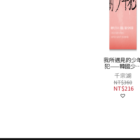
和孩子一起學投
我所遇見的少
資：學會分辨需
犯——韓國少
要與想要、風險
法官千宗湖，
狄林．雷德林、
千宗湖
與報酬、投資與
年間遇見一萬
愛麗森．湯姆
NT$
360
投機，財富自然
千名青少年的
NT$
216
NT$
350
滾滾來
事
NT$
210