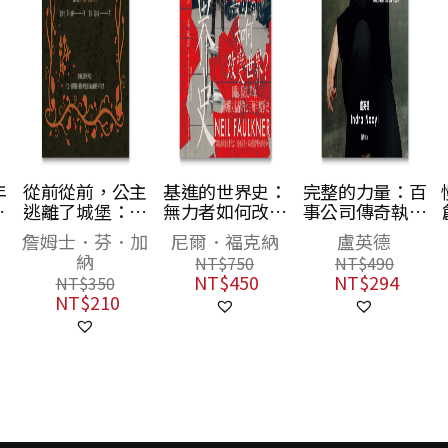
年
從前從前，公主
基進的世界史：
完整的力量：百
年
逃離了城堡：風
無力者如何改變
事公司傳奇執行
八
靡全球三十年的
世界？團結、抵
長談工作、家庭
詹姆士．芬．加
尼爾．福克納
盧英德
兩
政治正確童話經
抗、革命，翻轉
和未來
納
NT$
750
NT$
490
故
典
權力結構的七百
NT$
450
NT$
294
NT$
350
萬年奮爭史
NT$
210