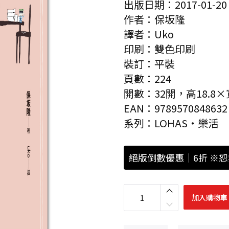
出版日期：2017-01-20
作者：保坂隆
譯者：Uko
印刷：雙色印刷
裝訂：平裝
頁數：224
開數：32開，高18.8×寬
EAN：9789570848632
系列：LOHAS‧樂活
絕版倒數優惠｜6折 ※
上
流
加入購物車
老
人
：
不