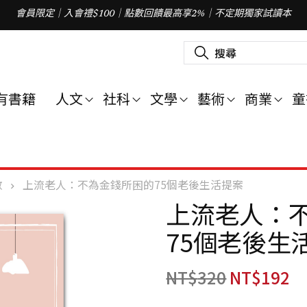
會員限定｜入會禮$100｜點數回饋最高享2%｜不定期獨家試讀本
搜
尋
關
鍵
字
有書籍
人文
社科
文學
藝術
商業
童
:
數
上流老人：不為金錢所困的75個老後生活提案
上流老人：
75個老後生
NT$
320
NT$
192