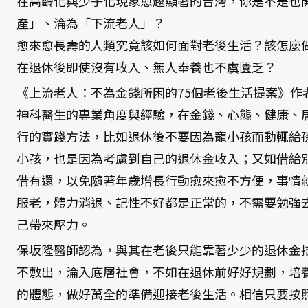
在高齡化與少子化現象愈趨顯著的台灣，你是不是也
產」、淪為「下流老人」？
愈來愈長壽的人類究竟該如何面對老後生活？該怎麼
在退休後即使沒有收入、無人奉養也不虞匱乏？
《上流老人：不為金錢所困的75個老後生活提案》作
神科醫生的專業角度與經驗，在金錢、心態、健康、
行的實踐方法，比如退休後不要因為寵小孩而動輒給
小孩，也是因為考慮到自己的退休金收入；又如借給
借有還，以免隨著年歲增長行動愈來愈不方便，事情
服老，體力消退、記性不好都是正常的，不需要勉強
己帶來壓力。
保坂隆醫師認為，與其在老後只能靠著少少的退休金
不敷出，淪入底層社會，不如在退休前好好規劃，培
的體態，做好萬全的準備迎接老後生活。相信只要按