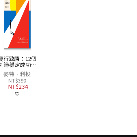
慢行致勝：12個
創造穩定成功的
秘訣
麥特．利投
NT$
390
NT$
234