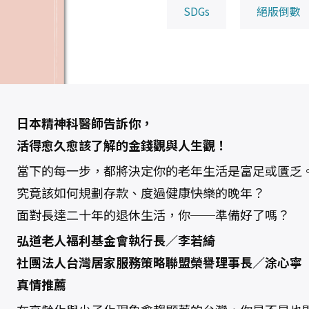
為
SDGs
絕版倒數
金
錢
所
困
的
7
5
個
老
後
生
活
日本精神科醫師告訴你，
提
案
活得愈久愈該了解的金錢觀與人生觀！
數
量
當下的每一步，都將決定你的老年生活是富足或匱乏
究竟該如何規劃存款、度過健康快樂的晚年？
面對長達二十年的退休生活，你──準備好了嗎？
弘道老人福利基金會執行長／李若綺
社團法人台灣居家服務策略聯盟榮譽理事長／涂心寧
真情推薦