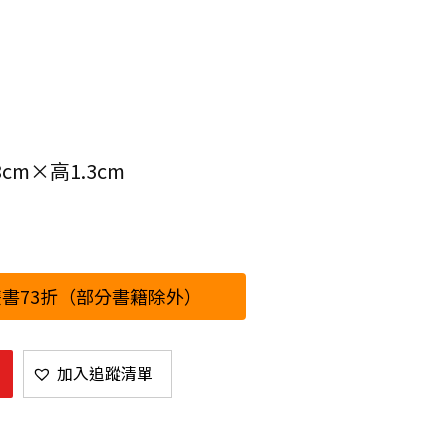
cm×高1.3cm
書73折（部分書籍除外）
加入追蹤清單