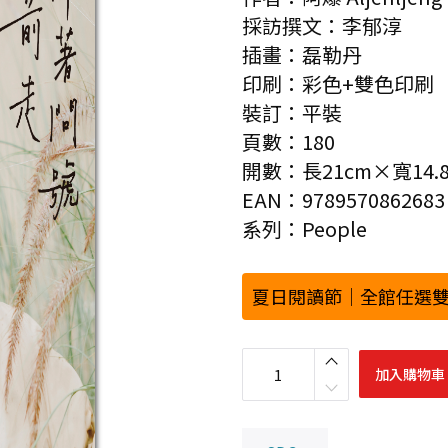
採訪撰文：李郁淳
插畫：磊勒丹
印刷：彩色+雙色印刷
裝訂：平裝
頁數：180
開數：長21cm×寬14.8
EAN：9789570862683
系列：People
夏日閱讀節｜全館任選雙
A
r
加入購物車
i
帶
著
問
號