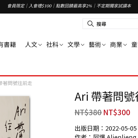
會員限定｜入會禮$100｜點數回饋最高享2%｜不定期獨家試讀本
搜
尋
關
鍵
字
有書籍
人文
社科
文學
藝術
商業
童
:
i 帶著問號往前走
Ari 帶著問
NT$
380
NT$
300
出版日期：2022-05-05
作者：阿爆 Aljenljeng