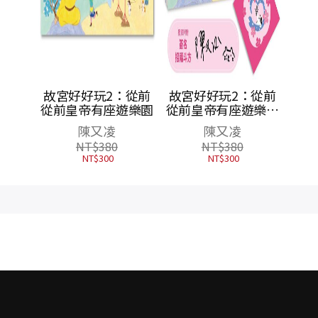
的求生
故宮好好玩2：從前
故宮好好玩2：從前
集合
從前皇帝有座遊樂園
從前皇帝有座遊樂園
（聯經官網獨家，附
究會
陳又凌
陳又凌
贈作者親簽【春到斗
NT$
380
NT$
380
方】一張）
NT$
300
NT$
300