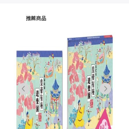
推薦商品
故宮
你逛
從
園》
帝有
贈
過】
簽