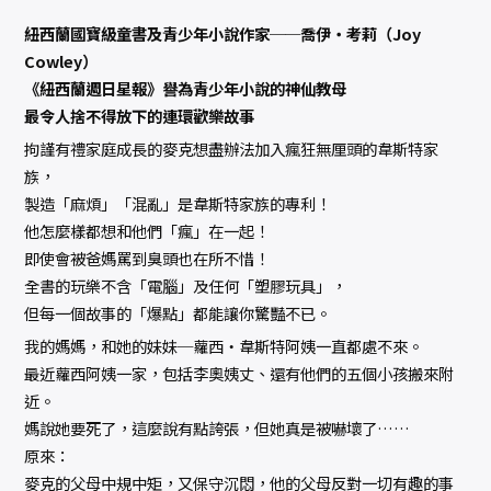
紐西蘭國寶級童書及青少年小說作家──喬伊‧考莉（Joy
Cowley）
《紐西蘭週日星報》譽為青少年小說的神仙教母
最令人捨不得放下的連環歡樂故事
拘謹有禮家庭成長的麥克想盡辦法加入瘋狂無厘頭的韋斯特家
族，
製造「麻煩」「混亂」是韋斯特家族的專利！
他怎麼樣都想和他們「瘋」在一起！
即使會被爸媽罵到臭頭也在所不惜！
全書的玩樂不含「電腦」及任何「塑膠玩具」，
但每一個故事的「爆點」都能讓你驚豔不已。
我的媽媽，和她的妹妹─蘿西‧韋斯特阿姨一直都處不來。
最近蘿西阿姨一家，包括李奧姨丈、還有他們的五個小孩搬來附
近。
媽說她要死了，這麼說有點誇張，但她真是被嚇壞了……
原來：
麥克的父母中規中矩，又保守沉悶，他的父母反對一切有趣的事