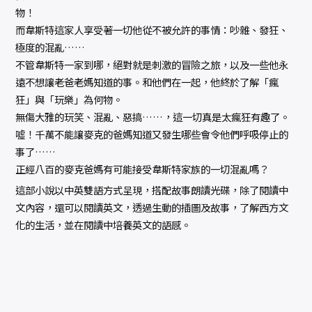
物！
而韋斯特這家人享受著一切他從不被允許的事情：吵雜、發狂、
極度的混亂……
不管韋斯特一家到哪，絕對就是刺激的冒險之旅，以及一些他永
遠不想讓老爸老媽知道的事。和他們在一起，他終於了解「瘋
狂」與「玩樂」為何物。
無傷大雅的玩笑、混亂、惡搞……，這一切真是太瘋狂有趣了。
嘘！千萬不能讓麥克的爸媽知道又發生哪些會令他們呼吸停止的
事了……
正經八百的麥克爸媽有可能接受韋斯特家族的一切混亂嗎？
這部小說以中英雙語方式呈現，搭配故事朗讀光碟，除了閱讀中
文內容，還可以閱讀英文，透過生動的插圖及故事，了解西方文
化的生活，並在閱讀中培養英文的語感。