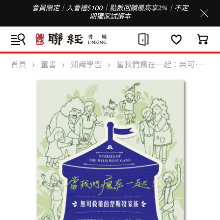
會員限定｜入會禮$100｜點數回饋最高享2%｜不定
期獨家試讀本
首頁
童書
知識學習
當我們瘋在一起：無可救藥的韋斯特家族1（中英雙語，附MP3）