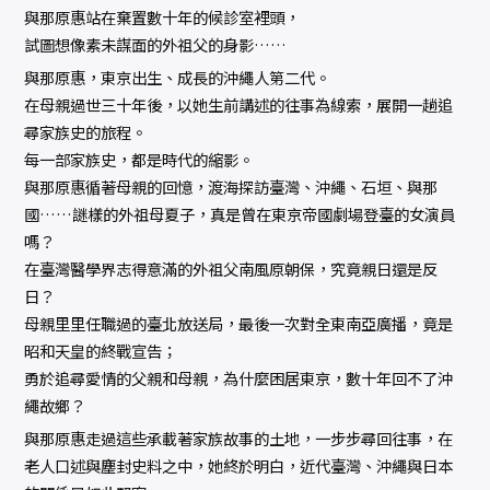
與那原惠站在棄置數十年的候診室裡頭，
試圖想像素未謀面的外祖父的身影……
與那原惠，東京出生、成長的沖繩人第二代。
在母親過世三十年後，以她生前講述的往事為線索，展開一趟追
尋家族史的旅程。
每一部家族史，都是時代的縮影。
與那原惠循著母親的回憶，渡海探訪臺灣、沖繩、石垣、與那
國……謎樣的外祖母夏子，真是曾在東京帝國劇場登臺的女演員
嗎？
在臺灣醫學界志得意滿的外祖父南風原朝保，究竟親日還是反
日？
母親里里任職過的臺北放送局，最後一次對全東南亞廣播，竟是
昭和天皇的終戰宣告；
勇於追尋愛情的父親和母親，為什麼困居東京，數十年回不了沖
繩故鄉？
與那原惠走過這些承載著家族故事的土地，一步步尋回往事，在
老人口述與塵封史料之中，她終於明白，近代臺灣、沖繩與日本