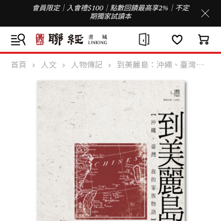
會員限定｜入會禮$100｜點數回饋最高享2%｜不定
期獨家試讀本
首頁
人文
人物傳記
到美麗島：沖繩、臺灣 我的家族物語