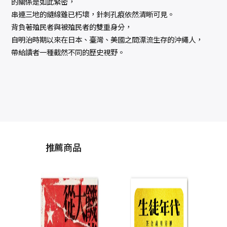
的關係是如此緊密，
串連三地的縫線雖已朽壞，針刺孔痕依然清晰可見。
背負著殖民者與被殖民者的雙重身分，
自明治時期以來在日本、臺灣、美國之間漂流生存的沖繩人，
帶給讀者一種截然不同的歷史視野。
推薦商品
傅斯
史與