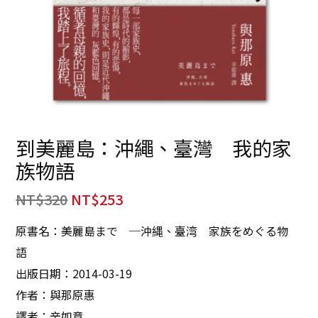
到美麗島：沖繩、臺灣 我的家
族物語
NT$
320
NT$
253
原書名：美麗島まで ─沖縄、臺湾 家族をめぐる物
語
出版日期：2014-03-19
作者：與那原惠
譯者：辛如意