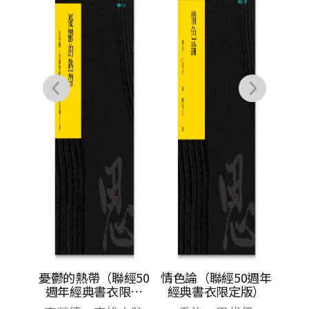
馬
破
II
憂鬱的熱帶（聯經50
情色論（聯經50週年
週年經典書衣限定
經典書衣限定版）
, 廖朝
版）