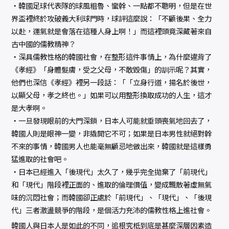
‧韓國足球代表隊的球風粗魯、蠻幹、一點都不聰明，但是在世
界盃裡終於攻破義大利球門時，球評這麼說：「不顧後果、全力
以赴，運氣就是會落在這種人身上啊！」而這裡頭竟深藏著來自
古中國的儒教精神？
‧深具儒教性格的韓國社會，在整形這件事情上，為什麼違背了
《孝經》「身體髮膚，受之父母，不敢毀傷」的訓示呢？其實，
他們也深信《孝經》裡另一段話：「「立身行道，揚名於後世，
以顯父母，孝之終也。」如果可以用整形換取成功的人生，這才
是大孝啊。
‧一旦發現眼前的大門深鎖，日本人可能就垂頭喪氣地回去了，
韓國人則是眼神一變，非撬開它不可；如果是日本男性就絕對幹
不來的事情，韓國男人也能毫無顧忌地做出來，韓國就是這樣勇
猛進取的社會吧。
‧日本已經進入「後現代」太久了，幾乎完全拋棄了「前現代」
和「現代」階段裡正面的、進取的倫理價值，變成飄散著虛無氣
味的沉悶社會；而韓國卻正處於「前現代」、「現代」、「後現
代」三者激盪競爭的階段，是個活力充沛的儒教性格上進社會。
韓國人與日本人是如此的不同，追根究柢到底是甚麼深層因素造