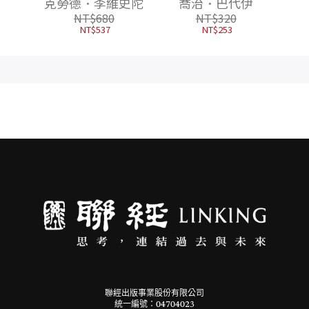
升
克勞德．李維史陀
喬治．巴代伊
NT$
680
NT$
320
NT$
537
NT$
253
聯經出版事業股份有限公司
統一編號：04704023