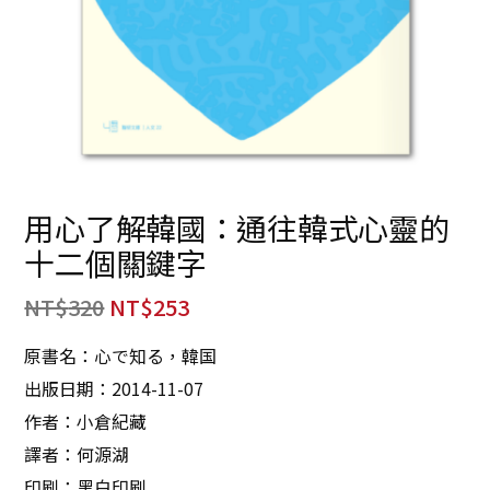
用心了解韓國：通往韓式心靈的
十二個關鍵字
NT$
320
NT$
253
原書名：心で知る，韓国
出版日期：2014-11-07
作者：小倉紀藏
譯者：何源湖
印刷：黑白印刷