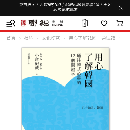
會員限定｜入會禮$100｜點數回饋最高享2%｜不定
期獨家試讀本
首頁
社科
文化研究
用心了解韓國：通往韓式心靈的十二個關鍵字