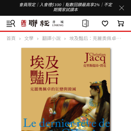
會員限定｜入會禮$100｜點數回饋最高享2%｜不定
期獨家試讀本
首頁
文學
翻譯小說
埃及豔后：克麗奧佩卓的狂戀與毀滅