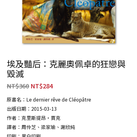
埃及豔后：克麗奧佩卓的狂戀與
毀滅
NT$
360
NT$
284
原書名：Le dernier rêve de Cléopâtre
出版日期：2015-03-13
作者：克里斯提昂‧賈克
譯者：周伶芝、梁家瑜、謝欣純
印刷：黑白印刷