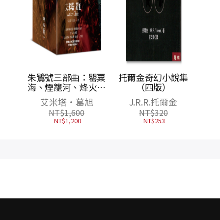
：罌粟
托爾金奇幻小說集
烽火劫
（四版）
裝套
旭
J.R.R.托爾金
NT$
320
NT$
253