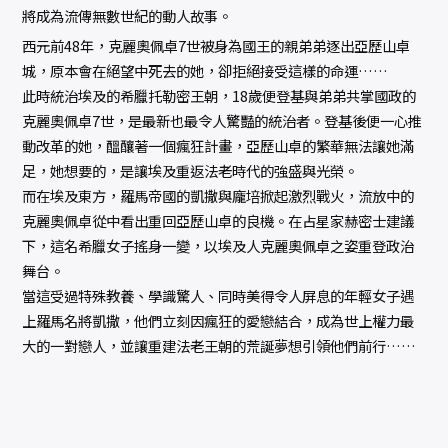
將成為流傳無數世紀的動人故事。
西元前48年，克麗奧佩卓7世被身為國王的親弟弟逐出亞歷山卓
城，原本會在絕望中死去的她，卻拒絕接受這樣的命運……
此時統治埃及的希臘托勒密王朝，18歲便登基與弟弟共掌國政的
克麗奧佩卓7世，是最新也最令人驚豔的統治者。登基後便一心推
動改革的她，醞釀著一個瘋狂計畫，亞歷山卓的繁華無法讓她滿
足，她想要的，是讓埃及重返法老時代的強盛與光榮。
而在埃及東方，羅馬帝國的凱撒與龐培掀起激烈戰火，流放中的
克麗奧佩卓從中看出重回亞歷山卓的良機。在占星家赫密士建議
下，這名希臘女子搖身一變，以埃及人克麗奧佩卓之姿重登政治
舞台。
當這受過特殊教養、學識驚人、同時美得令人屏息的年輕女子遇
上羅馬名將凱撒，他們立刻因瘋狂的愛戀結合，成為世上權力最
大的一對戀人，並讓重建法老王朝的荒誕夢想引領他們前行……