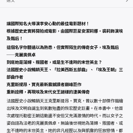
選文
讓國際知名大導演李安心動的最佳電影題材！
根據歷史史實將開拍成電影，由國際巨星安潔莉娜‧裘莉飾演埃
及豔后！
這個名字你聽過以為熟悉，但實際陌生的傳奇女子，埃及豔后
──克麗奧佩卓
到底她是蕩婦、叛國者，或是生不逢時的末世英主？
法國歷史小說暢銷天王、「拉美西斯五部曲」、「埃及王朝」三
部曲作者
克里斯提昂‧賈克最新震撼讀者巔峰巨作
重新詮釋，再現埃及末代女王謎樣的淒美傳奇
法國歷史小說暢銷天王克里斯提昂‧賈克，曾以數十部傑作描繪
出埃及文明自誕生到氣數殆盡的恢宏歷史巨畫。在本書中，他首
次處理托勒密王朝這動盪不安但又充滿激情的時代。而以女子之
姿自詡為法老的克麗奧佩卓，無論後世視她為蕩婦、叛國者、或
生不逢時的末世英主，她的非凡經歷以及與凱撒的狂放戀情，都