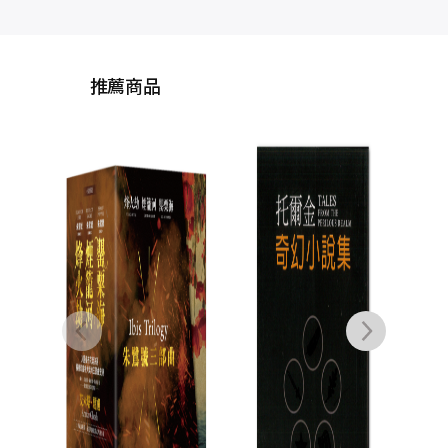
推薦商品
剛多林的陷落（《魔
朱鷺
戒》托爾金中土三大
傳奇最終章）
J.R.R.托爾金
NT$
380
NT$
300