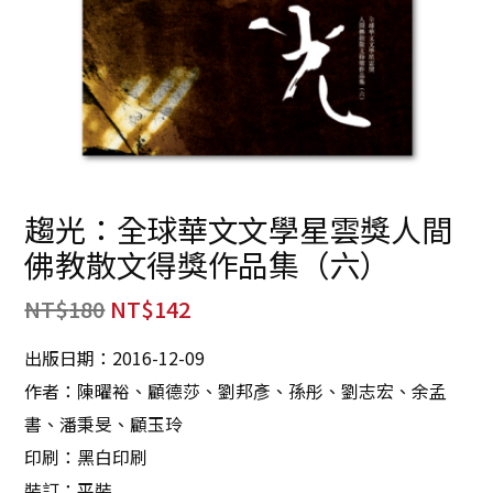
趨光：全球華文文學星雲獎人間
佛教散文得獎作品集（六）
NT$
180
NT$
142
出版日期：2016-12-09
作者：陳曜裕、顧德莎、劉邦彥、孫彤、劉志宏、余孟
書、潘秉旻、顧玉玲
印刷：黑白印刷
裝訂：平裝