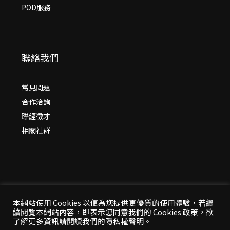
POD服務
聯絡我們
常見問題
合作洽詢
聯經徵才
相關社群
本網站使用 Cookies 以便為您提供更優質的使用體驗，若繼
續閱覽本網站內容，即表示您同意我們的 Cookies 政策，欲
© 2026 年
聯經出版：思考，連結過去與未來
了解更多資訊請閱讀我們的隱私權聲明。
All Rights Reserved | 本站台資料為版權所有，非經同