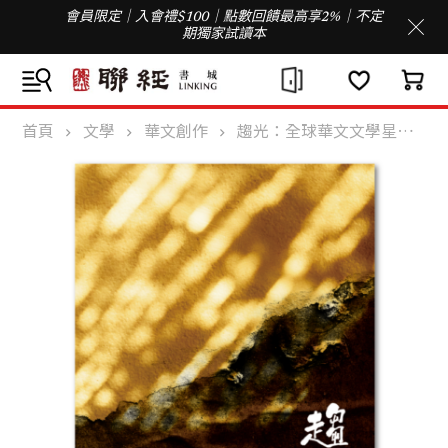
會員限定｜入會禮$100｜點數回饋最高享2%｜不定
期獨家試讀本
首頁
文學
華文創作
趨光：全球華文文學星雲獎人間佛教散文得獎作品集（六）