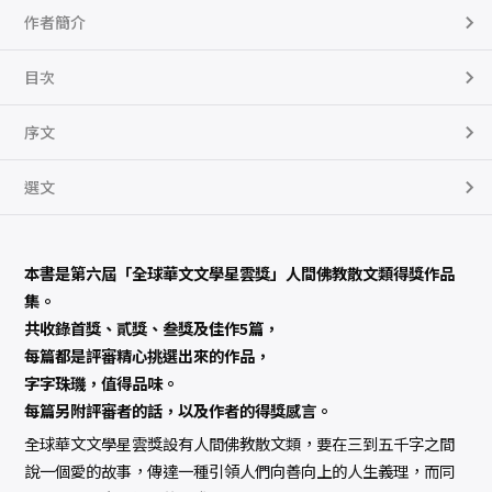
作者簡介
目次
序文
選文
本書是第六屆「全球華文文學星雲獎」人間佛教散文類得獎作品
集。
共收錄首獎、貳獎、叁獎及佳作5篇，
每篇都是評審精心挑選出來的作品，
字字珠璣，值得品味。
每篇另附評審者的話，以及作者的得獎感言。
全球華文文學星雲獎設有人間佛教散文類，要在三到五千字之間
說一個愛的故事，傳達一種引領人們向善向上的人生義理，而同