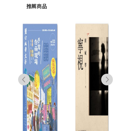
推薦商品
鹽分
12
（
聯合