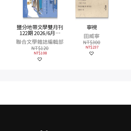
鹽分地帶文學雙月刊
寧視
122期 2026/6月號
田威寧
（手寫的臺南現場）
聯合文學雜誌編輯部
NT$
300
NT$
237
NT$
120
NT$
108