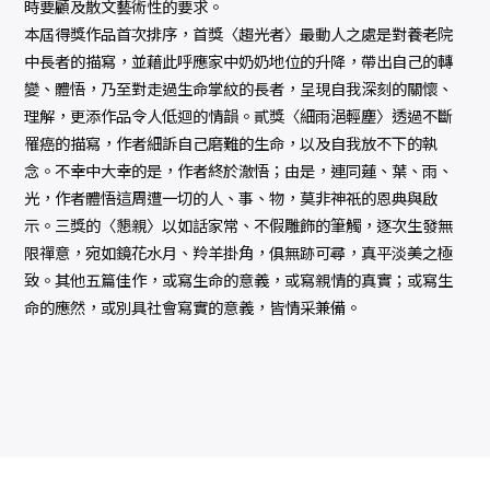
時要顧及散文藝術性的要求。
本屆得獎作品首次排序，首獎〈趨光者〉最動人之處是對養老院
中長者的描寫，並藉此呼應家中奶奶地位的升降，帶出自己的轉
變、體悟，乃至對走過生命掌紋的長者，呈現自我深刻的關懷、
理解，更添作品令人低迴的情韻。貳獎〈細雨浥輕塵〉透過不斷
罹癌的描寫，作者細訴自己磨難的生命，以及自我放不下的執
念。不幸中大幸的是，作者終於澈悟；由是，連同蓮、葉、雨、
光，作者體悟這周遭一切的人、事、物，莫非神祇的恩典與啟
示。三獎的〈懇親〉以如話家常、不假雕飾的筆觸，逐次生發無
限禪意，宛如鏡花水月、羚羊掛角，俱無跡可尋，真平淡美之極
致。其他五篇佳作，或寫生命的意義，或寫親情的真實；或寫生
命的應然，或別具社會寫實的意義，皆情采兼備。