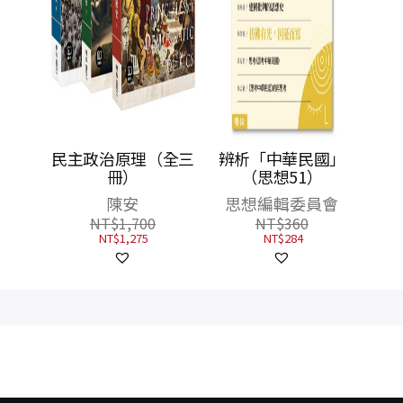
思！若
民主政治原理（全三
辨析「中華民國」
民主化
冊）
（思想51）
量簽名
陳安
思想編輯委員會
NT$
1,700
NT$
360
NT$
1,275
NT$
284