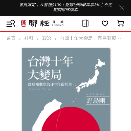
會員限定｜入會禮$100｜點數回饋最高享2%｜不定
期獨家試讀本
首頁
社科
政治
台灣十年大變局：野島剛觀察的日中台新框架