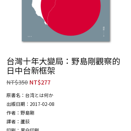
台灣十年大變局：野島剛觀察的
日中台新框架
NT$
350
NT$
277
原書名：台湾とは何か
出版日期：2017-02-08
作者：野島剛
譯者：蘆荻
印刷：黑白印刷