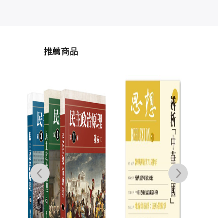
推薦商品
現代
霍
伊安