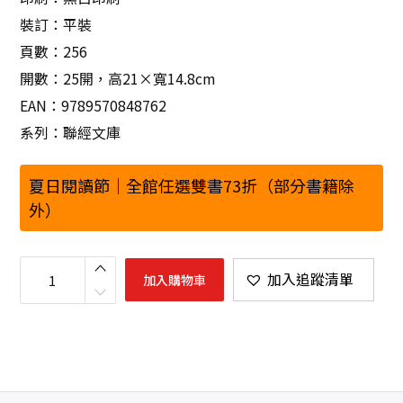
裝訂：平裝
頁數：256
開數：25開，高21×寬14.8cm
EAN：9789570848762
系列：聯經文庫
夏日閱讀節｜全館任選雙書73折（部分書籍除
外）
台
灣
加入追蹤清單
加入購物車
十
年
大
變
局
：
野
島
剛
觀