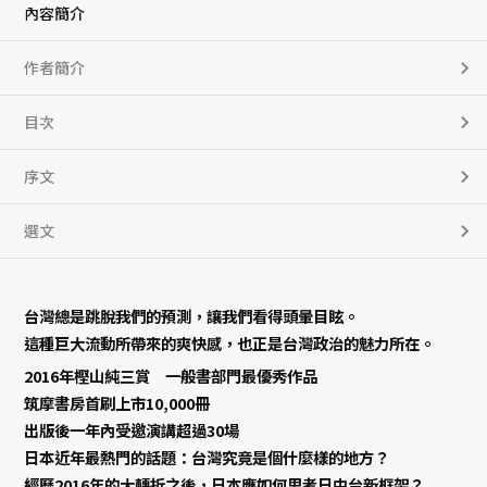
察
內容簡介
的
日
中
作者簡介
台
新
框
架
目次
數
量
序文
選文
台灣總是跳脫我們的預測，讓我們看得頭暈目眩。
這種巨大流動所帶來的爽快感，也正是台灣政治的魅力所在。
2016年樫山純三賞 一般書部門最優秀作品
筑摩書房首刷上市10,000冊
出版後一年內受邀演講超過30場
日本近年最熱門的話題：台灣究竟是個什麼樣的地方？
經歷2016年的大轉折之後，日本應如何思考日中台新框架？