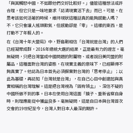
「與其觸怒中國，不如跟他們交好比較好。」儘管這種想法或許
合理，但它只是一味地要求「認清現實活下去」而已。可是，在
思考該如何活著的時候，維持現狀這種話真的能夠感動人嗎？
不，它只會讓人搖頭歎氣，但感動卻是「零」。這樣的東西，是
打動不了年輕人的。
在《台灣十年大變局》中，野島剛相信「台灣就是台灣」的人們
已經凝聚成群，2016年總統大選的結果，正是最有力的證言。毫
無疑問，只把台灣當成中國問題的附屬物、或者說日美同盟的附
屬品，這種面對台灣的姿態，在現實主義的意味下，已經顯得不
夠真實了。他認為日本首先必須摒棄對台灣的「思考停止」；以
此為基礎，再認知「台灣就是台灣」，在自己心目中創建起與真
實相稱的台灣理解。這是把台灣視為「固有領土」、深信不疑的
中國所做不到的事。日本在使用台灣這面「鏡子、重新省察自身
時，則理應能從中獲益良多。毫無疑問，這是自日本與台灣首次
交會的19世紀至今，台灣人對日本人最深的期許。