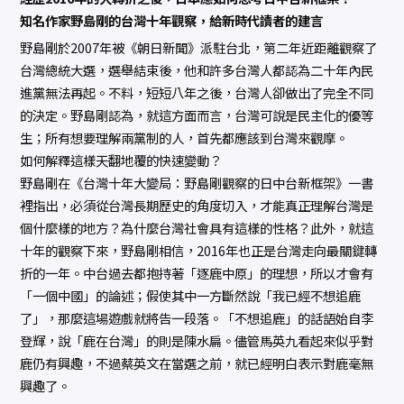
知名作家野島剛的台灣十年觀察，給新時代讀者的建言
野島剛於2007年被《朝日新聞》派駐台北，第二年近距離觀察了
台灣總統大選，選舉結束後，他和許多台灣人都認為二十年內民
進黨無法再起。不料，短短八年之後，台灣人卻做出了完全不同
的決定。野島剛認為，就這方面而言，台灣可說是民主化的優等
生；所有想要理解兩黨制的人，首先都應該到台灣來觀摩。
如何解釋這樣天翻地覆的快速變動？
野島剛在《台灣十年大變局：野島剛觀察的日中台新框架》一書
裡指出，必須從台灣長期歷史的角度切入，才能真正理解台灣是
個什麼樣的地方？為什麼台灣社會具有這樣的性格？此外，就這
十年的觀察下來，野島剛相信，2016年也正是台灣走向最關鍵轉
折的一年。中台過去都抱持著「逐鹿中原」的理想，所以才會有
「一個中國」的論述；假使其中一方斷然說「我已經不想追鹿
了」，那麼這場遊戲就將告一段落。「不想追鹿」的話語始自李
登輝，說「鹿在台灣」的則是陳水扁。儘管馬英九看起來似乎對
鹿仍有興趣，不過蔡英文在當選之前，就已經明白表示對鹿毫無
興趣了。