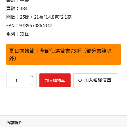
頁數：384
開數：25開，21長*14.8寬*2.1高
EAN：9789570864342
系列：眾聲
夏日閱讀節｜全館任選雙書73折（部分書籍除
外）
誰
是
加入追蹤清單
加入購物車
外
來
者
：
在
德
國
、
臺
灣
之
內容簡介
間