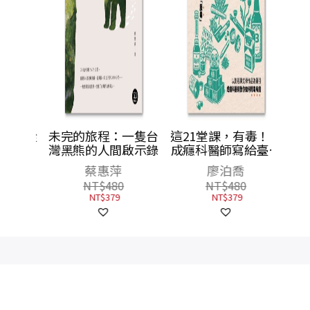
： 從
未完的旅程：一隻台
這21堂課，有毒！：
變，洞
灣黑熊的人間啟示錄
成癮科醫師寫給臺灣
關鍵
人的當代成癮課
蔡惠萍
廖泊喬
NT$
480
NT$
480
NT$
379
NT$
379