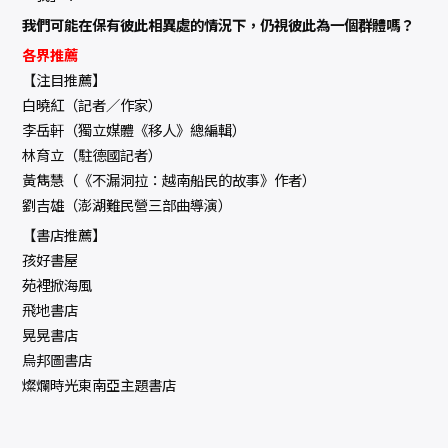
我們可能在保有彼此相異處的情況下，仍視彼此為一個群體嗎？
各界推薦
【注目推薦】
白曉紅（記者／作家）
李岳軒（獨立媒體《移人》總編輯）
林育立（駐德國記者）
黃雋慧（《不漏洞拉：越南船民的故事》作者）
劉吉雄（澎湖難民營三部曲導演）
【書店推薦】
孩好書屋
苑裡掀海風
飛地書店
晃晃書店
烏邦圖書店
燦爛時光東南亞主題書店