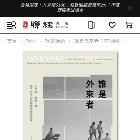
會員限定｜入會禮$100｜點數回饋最高享2%｜不定
期獨家試讀本
首頁
社科
社會議題
誰是外來者：在德國、臺灣之間，獨立記者的跨國越南難民探尋