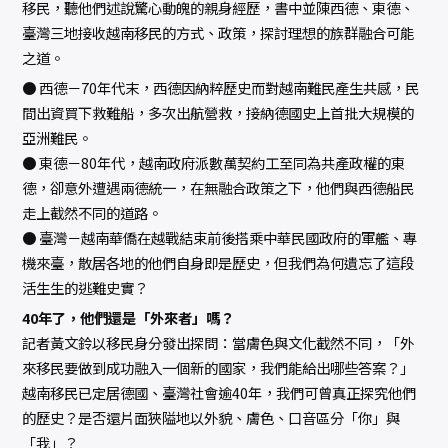
移民，聽他們述說驚心動魄的親身經歷，書中並陳西德、東德、
臺灣三地接收越南移民的方式、政策，探討理想的族群融合可能
之道。
● 西德－70年代末，西德因納粹歷史而對越南難民產生共感，民
間出資買下救難船，多次出航營救，接納德國史上首批大規模的
亞洲難民。
● 東德－80年代，越南政府派數萬契約工至同為共產政權的東
德，卻意外遭遇兩德統一，在無融合政策之下，他們與西德船民
走上截然不同的道路。
● 臺灣－越南華僑在越戰結束前後搭乘中華民國政府的軍艦、專
機來臺，散居各地的他們自身即是歷史，但我們為何遺忘了這段
活生生的逃難史實？
40年了，他們還是「外來者」嗎？
記者黃文鈴以移民身分發出探問：當膚色與文化截然不同，「外
來移民要做到成功融入一個新的國家，我們能給出哪些答案？」
越南移民已定居德國、臺灣社會逾40年，我們可曾真正探究他們
的歷史？是否還片面狹隘地以外貌、膚色、口音區分「你」與
「我」？