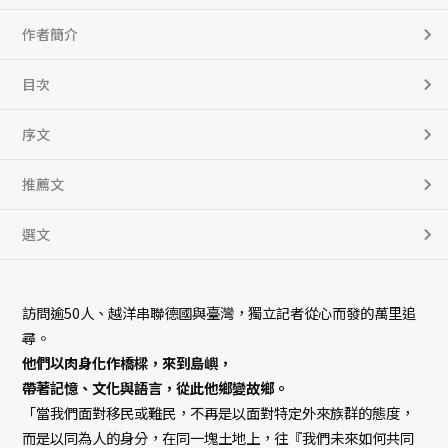
，
獨
作者簡介
立
記
者
的
目次
跨
國
越
序文
南
難
民
探
推薦文
尋
數
量
選文
訪問逾50人、越洋串聯德國與臺灣，獨立記者從心而發的萬里追
尋。
他們以肉身化作橋樑，來到島嶼，
帶著記憶、文化與語言，從此他鄉變故鄉。
「當我們面對移民或難民，不再是以面對特定外來族群的態度，
而是以同為人的身分，在同一塊土地上，往『我們未來如何共同