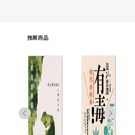
推薦商品
買進
富的
最
梅麗