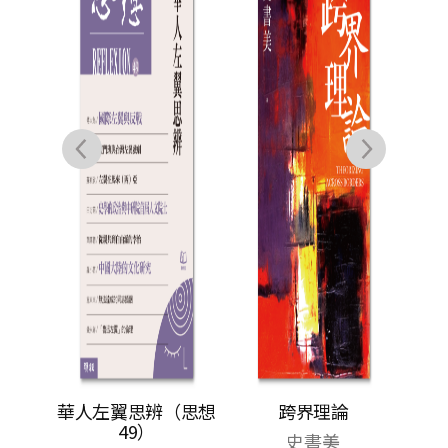
傅楊
安,
楊正
煒,
和主義
華人左翼思辨（思想
跨界理論
義
49）
史書美