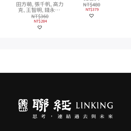
田方萌, 張千帆, 高力
NT$
480
克, 王智明, 錢永祥,
NT$
379
涂航, 蘇穎欣, 林克
NT$
360
歡, 葉蔭聰, 羅小茗,
NT$
284
傅大為, 劉文, 丘琦
欣, 施東來, 張寧, 雷
樂天, 劉欣, 王棟, 雲
也退