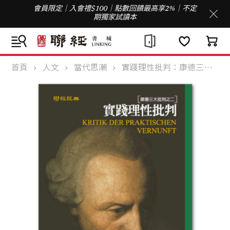
會員限定｜入會禮$100｜點數回饋最高享2%｜不定
期獨家試讀本
首頁
人文
當代思潮
實踐理性批判：康德三大批判之二(二版)