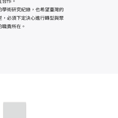
互合作。
的學術研究紀錄，也希望臺灣的
逆，必須下定決心進行轉型與聚
的職責所在。
傳播縱橫：歷史
我在經濟日報的
歐洲
脈絡與全球視野
日子
陳