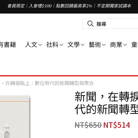
會員限定｜入會禮$100｜點數回饋最高享2%｜不定期獨家試讀本
搜
尋
關
鍵
字
有書籍
人文
社科
文學
藝術
商業
童
:
聞，在轉捩點上：數位時代的新聞轉型與聚合
新聞，在轉
代的新聞轉
NT$
650
NT$
514