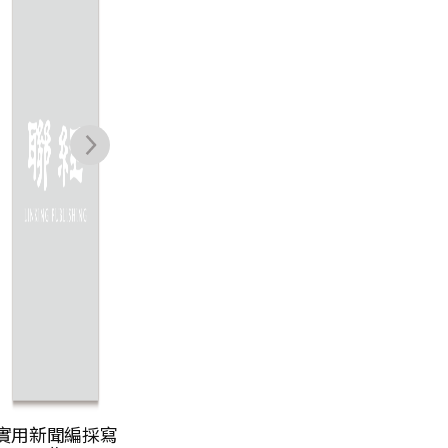
李金銓
應鎮國
NT$
550
NT$
350
NT$
435
NT$
277
實用新聞編採寫