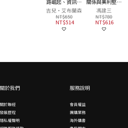
路崛起、資訊爆
關係與美利堅：
炸、獲利崩跌，
台灣觀點
吉兒‧艾布蘭森
馮建三
新聞媒體產業將
NT$
650
NT$
780
何去何從？
NT$
514
NT$
616
關於我們
服務說明
關於聯經
會員權益
發展歷程
團購業務
隱私權聲明
海外購書