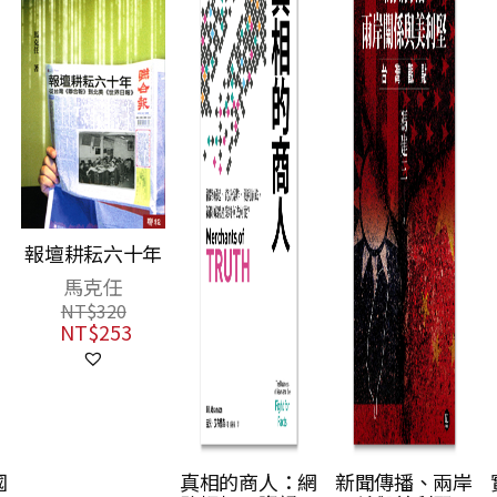
報壇耕耘六十年
馬克任
NT$
320
NT$
253
國
真相的商人：網
新聞傳播、兩岸