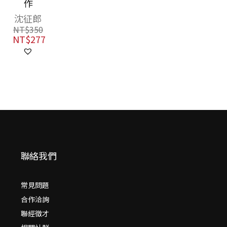
作
沈征郎
NT$
350
NT$
277
聯絡我們
常見問題
合作洽詢
聯經徵才