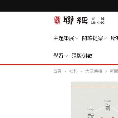
主題策展
閱讀提案
所
學習
絕版倒數
首頁
社科
大眾傳播
新