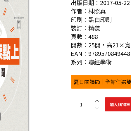
出版日期：2017-05-22
作者：林照真
印刷：黑白印刷
裝訂：精裝
頁數：488
開數：25開，高21×寬1
EAN：9789570849448
系列：聯經學術
夏日閱讀節｜全館任選雙
新
聞
加入購物車
，
在
轉
捩
點
上