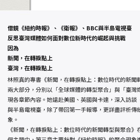
：
數
位
時
代
的
新
借鏡《紐約時報》、《衛報》、BBC與半島電視臺
聞
轉
反思臺灣媒體如何面對數位新時代的崛起與挑戰
型
與
因為
聚
合
新聞，在轉捩點上
數
量
臺灣，在轉捩點上
林照真的專書《新聞，在轉捩點上：數位時代的新聞
兩大部分，分別以「全球媒體的轉型聚合」與「臺灣
現各章節內容。她遠赴美國、英國與卡達，深入訪談《
與半島電視臺，除了帶回第一手報導，更詳盡評析傳
象。
《新聞，在轉捩點上：數位時代的新聞轉型與聚合》
個主題中，第三章主要針對《紐約時報》的聚合現象