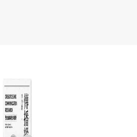
我在經濟日報的
收視率新聞學：
民生報－－從璀
真
日子
台灣電視新聞商
璨創新到光榮落
路
品化
幕
炸
應鎮國
林照真
主編／蔡格森、
吉
新
邱文通
NT$
350
NT$
480
NT$
277
NT$
379
NT$
390
NT$
308