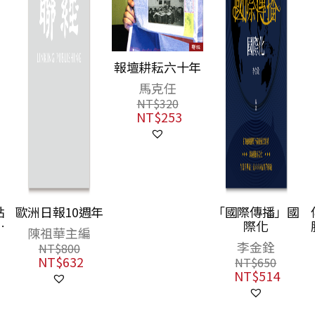
報壇耕耘六十年
馬克任
NT$
320
NT$
253
年
「國際傳播」國
傳播縱橫：歷史
際化
脈絡與全球視野
李金銓
李金銓
NT$
650
NT$
550
NT$
514
NT$
435