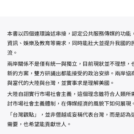
與
美
利
堅
：
台
灣
本書以四個連環論述串接，認定公共服務傳媒的功能
觀
點
數
資訊、娛樂及教育等需求，同時能壯大並提升我國的
量
流。
兩岸關係不是僅有統一與獨立，目前現狀並不理想，
新的方案，雙方研議出都能接受的政治安排。兩岸協
與當代的大陸與台灣，並實事求是理解美國。
大陸自詡實行市場社會主義，這個理念雖符合人類所
討市場社會主義體制，在傳媒經濟的風貌下如何展現
「台灣觀點」，並非僭越或妄稱代表台灣，而是認為
需要，也希望能貢獻世人。