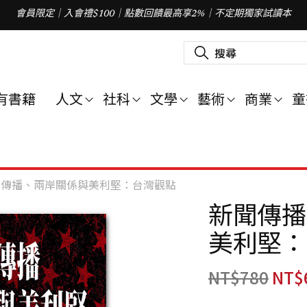
會員限定｜入會禮$100｜點數回饋最高享2%｜不定期獨家試讀本
搜
尋
關
鍵
字
有書籍
人文
社科
文學
藝術
商業
童
:
聞傳播、兩岸關係與美利堅：台灣觀點
新聞傳播
美利堅：
NT$
780
NT$