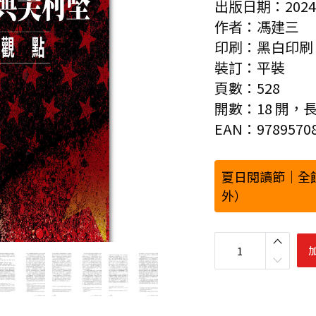
出版日期：2024-
作者：馮建三
印刷：黑白印刷
裝訂：平裝
頁數：528
開數：18 開，長 23
EAN：97895708
夏日閱讀節｜全
外）
新
聞
傳
播
、
兩
岸
關
係