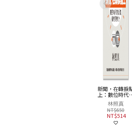
新聞，在轉捩點
歐洲日報10週
上：數位時代的
陳祖華主編
新聞轉型與聚合
林照真
NT$
800
NT$
632
NT$
650
NT$
514