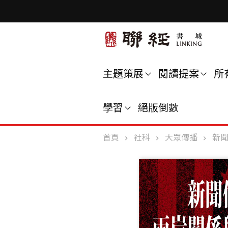
主題策展
閱讀提案
所
學習
絕版倒數
首頁
社科
大眾傳播
新