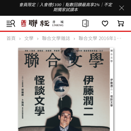
會員限定｜入會禮$100｜點數回饋最高享2%｜不定
期獨家試讀本
首頁
文學
聯合文學雜誌
聯合文學 2016年1月號 (375期)