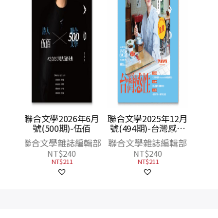
年6月
聯合文學2025年12月
伍佰
號(494期)-台灣感性
感性早餐圭
編輯部
聯合文學雜誌編輯部
NT$
240
NT$
211