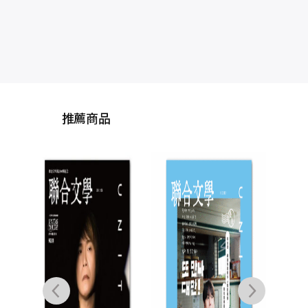
推薦商品
聯合文學2026年2月
聯合
號(496期)-葬送的芙
號(
莉蓮
聯合文學雜誌編輯部
聯合
NT$
240
NT$
211