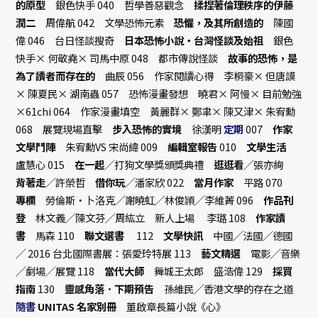
的原型
銀色快手 040 哲學善惡觀念
揉捏著倫理秩序的伊藤
潤二
周偉航 042 文學恐怖元素
恐懼，及其所創造的
陳國
偉 046 台日怪談搜奇
日本恐怖小說‧台灣怪談及始祖
銀色
快手× 何敬堯× 司馬中原 048 都市傳說怪談
故事的恐怖，是
為了讀者而存在的
曲辰 056 作家閱讀心得 李桐豪× 但唐謨
× 陳夏民× 湖南蟲 057 恐怖漫畫發想 曉君× 阿慢× 目前勉強
×61chi 064 作家漫畫填空 黃麗群× 鄭聿× 陳又津× 朱宥勳
068 展覽現場直擊
步入恐怖的實境
徐漢明
定期
007
作家
文學鬥陣
朱宥勳VS 宋尚緯 009
編輯室報告
010
文學生活
盧慧心 015
在一起
╱打狗文學獎頒獎典禮
逛逛看
╱張亦絢
背著走
╱許榮哲
借你玩
╱潘家欣 022
當月作家
平路 070
專欄
勞倫斯‧卜洛克╱謝曉虹╱林俊頴╱李維菁 096
作品刊
登
林文義╱陳文芬╱周紘立 新人上場 李璐 108
作家讀
書
馬森 110
聯文選書
112
文學快訊
中國╱法國╱德國
╱ 2016 台北國際書展：張愛玲特展 113
藝文精選
電影╱音樂
╱劇場╱展覽 118
當代大師
舞城王太郎 盛浩偉 129
採買
指南
130
靈感角落．下期預告
孫維民╱香港文學的存在之道
隨書
UNITAS 名家別冊
董啟章長篇小說《心》