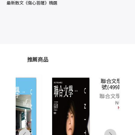
最新散文《傷心菩薩》精選
推薦商品
聯合文學2026年5月
聯合
號(499期)-ONE OK
號(
ROCK
聯合文學雜誌編輯部
聯合
NT$
240
NT$
211