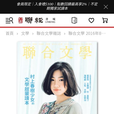
會員限定｜入會禮$100｜點數回饋最高享2%｜不定
期獨家試讀本
首頁
文學
聯合文學雜誌
聯合文學 2016年8月號 (382期)