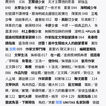
周芬伶 036
王爾德少女
天才王爾德的悲喜 郭強生
040
太宰治少女
幸福遲了一夜才來 夏夏 044
海明威少年
別管讀不讀得懂，跟海明威去露營比較實在 陳夏民 048
三毛
少年
說故事的人 盧春旭 052
珍．奧斯汀少女
珍奧斯汀：
瑣事的力量 施舜翔 056
卡謬少女
卡謬，一個真正的人 朱
嘉漢 060
村上春樹少女
無賴而恬靜的抉擇 凌明玉
+PLUS 全
國高校閱讀書單觀察
035
作家指定文學啟蒙讀本
064
青春閱
讀指南
盛浩偉 068
逆襲！高中生開給大人的啟蒙書單
黃玟
嵐
定期
009
作家文學鬥陣
夏夏VS 陳又津 011
編輯室報告
012
文學生活
吳柳蓓 017
在一起
╱金鼎獎頒獎典禮
逛逛看
╱李時雍
背著走
╱王浩一
借你玩
╱吳懷晨 024
當月作家
王文興 072
專欄
勞倫斯‧卜洛克╱謝曉虹╱林俊頴╱李維菁
086
作品刊登
楊佳嫻╱鍾怡雯╱王文興╱洪淑苓╱尉任之 新
人上場 蕭詒徽 110
作家讀書
邱振瑞 112
聯文選書
114
文學快訊
馬來西亞╱英國╱義大利 115
藝文精選
電影╱音
樂╱劇場╱展覽╱秦俑特展╱吉卜力的動畫世界╱安徒生插畫大
展 122
當代大師
萊納爾德‧格茨 印卡 129
採買指南
130
靈感角落．下期預告
馬欣╱京都
隨書
UNITAS 名家別冊
張錯