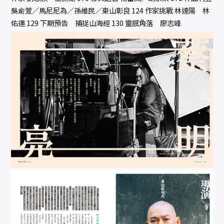
吳俞萱／馬尼尼為／孫維民／東山彰良 124 作家挑戰 林達陽 林
佑運 129 下期預告 捕捉山海經 130 靈感角落 廖志峰