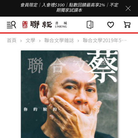
會員限定｜入會禮$100｜點數回饋最高享2%｜不定
期獨家試讀本
首頁
文學
聯合文學雜誌
聯合文學2019年5月號(415期)-蔡明亮專輯