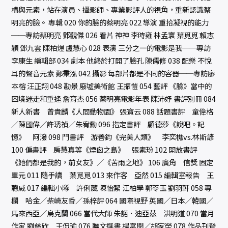
構與元素，站在演員、攝影師、專業影評人的視角，重新認識蔡
明亮的臉。 專輯 020 你的臉的蔡明亮 022 導演 重拾凝視的能力
──專訪蔡明亮 鄧觀傑 026 看片 神神 李時雍 林孟寰 葉覓覓 賴志
穎 鄧九雲 陳柏煜 盧慧心 028 表演 三分之一的電影是我──專訪
李康生 編輯部 034 劇本 他終於打開了臉孔 陳儒修 038 配樂 不悅
耳的聲音元素 鄭秉泓 042 攝影 每部片都是不同的容器──專訪廖
本榕 汪正翔 048 勘景 廢墟美術館 王振愷 054 藝評 《臉》當中的
困境迷走和重逢 詹育杰 056 蔡明亮電影年表 陳沛妤 書評別冊 084
新人新書 曾貴麟《人間動物園》 張寶云 088 話題書評 童偉格
／陳國偉／許琇禎／朱宥勳 096 指定書評 顧德莎《說吧。記
憶》 阿潑 098 鬥書評 游善鈞《完美人類》 李奕樵vs.林斯諺
100 偏書評 房慧真等《煙囪之島》 張素玢 102 開放書評
《她們都是我的，前女友》／《苦雨之地》 106 廣角 信獎 固定
單元 011 隨手讀 葉覓覓 013 來作客 亞然 015 編輯室報告 王
聰威 017 編輯小隊 許俐葳 陳怡絜 江柏學 郭苓玉 劉羽軒 058 專
欄 哈金／柴崎友香／孫梓評 064 國際視野 英國／日本／韓國／
馬來西亞／烏克蘭 066 當代大師 朱諾．迪亞茲 洪明道 070 當月
作家 劉慈欣 王侃瑜 076 聯文選書 楊富閔／胡家榮 078 作品刊登