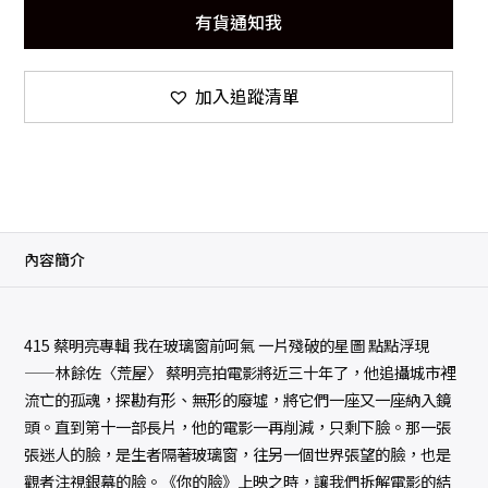
有貨通知我
加入追蹤清單
內容簡介
415 蔡明亮專輯 我在玻璃窗前呵氣 一片殘破的星圖 點點浮現
——林餘佐〈荒屋〉 蔡明亮拍電影將近三十年了，他追攝城市裡
流亡的孤魂，探勘有形、無形的廢墟，將它們一座又一座納入鏡
頭。直到第十一部長片，他的電影一再削減，只剩下臉。那一張
張迷人的臉，是生者隔著玻璃窗，往另一個世界張望的臉，也是
觀者注視銀幕的臉。《你的臉》上映之時，讓我們拆解電影的結