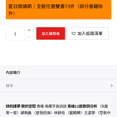
夏日閱讀節｜全館任選雙書73折（部分書籍除
外）
聯
合
加入追蹤清單
加入購物車
文
學
2
0
2
0
年
1
1
月
號
內容簡介
(
4
3
目次
3
期
)
-
白
光
詩的譯夢 歌的空間
青峰 兩萬字長訪談
青峰12首歌詞分析
〈B面
歌
夢
第一首〉湖南蟲 〈是我的海〉林餘佐 〈藍眼睛〉王姿雯 〈空氣中
版