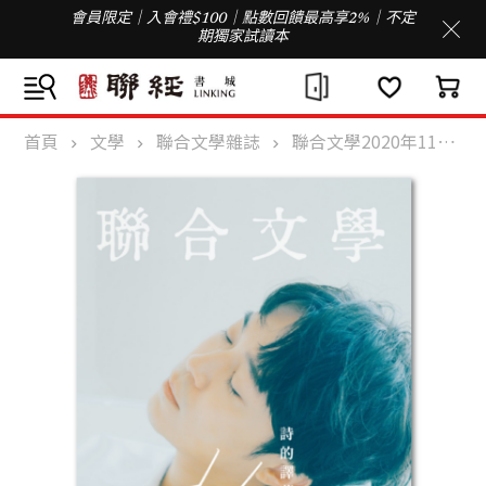
會員限定｜入會禮$100｜點數回饋最高享2%｜不定
期獨家試讀本
首頁
文學
聯合文學雜誌
聯合文學2020年11月號(433期)-白光歌夢版