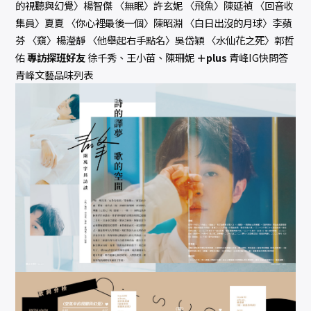
的視聽與幻覺〉楊智傑 〈無眠〉許玄妮 〈飛魚〉陳延禎 〈回音收
數
量
集員〉夏夏 〈你心裡最後一個〉陳昭淵 〈白日出沒的月球〉李蘋
芬 〈窺〉楊瀅靜 〈他舉起右手點名〉吳岱穎 〈水仙花之死〉郭哲
佑
專訪探班好友
徐千秀、王小苗、陳珊妮
＋plus
青峰IG快問答
青峰文藝品味列表