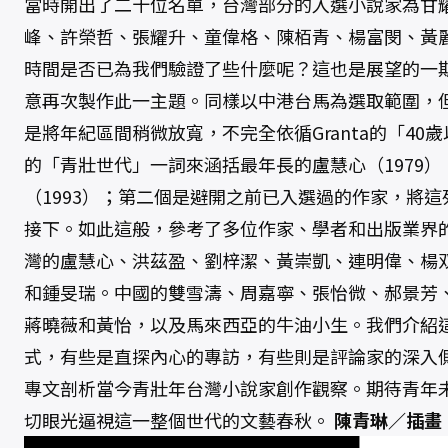
當時開出了二十位名單，台灣部分的入選小說家為甘
峰、許榮哲、張耀升、童偉格、陳栢青、楊富閔、黃
時間是否已為我們驗證了些什麼呢？這也是展望的一
意再次製作此一主題。同樣以中港台馬為選取範圍，
是將年紀區間稍微放寬，不完全依循Granta的「4
的「青壯世代」一詞來涵括最年長的盧慧心（1979
（1993）；第二個是避開之前已入選過的作家，將
接下。如此這般，參考了多位作家、學者和出版業界
灣的盧慧心、洪茲盈、劉梓潔、黃崇凱、連明偉、楊
和鍾旻瑞。中國的雙雪濤、周嘉寧、張怡微、郝景芳
蔣曉薇和黃怡，以及馬來西亞的牛油小生。我們介紹
式，有些是直探內心的專訪，有些則是評論家的深入
專文剖析當今青壯年台灣小說家創作觀察。期待青年
切眼光逼視這一整個世代的文藝春秋。
陳青琳／插畫