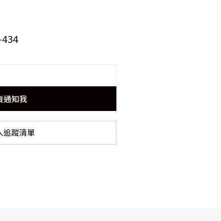
-434
貨通知我
入追蹤清單