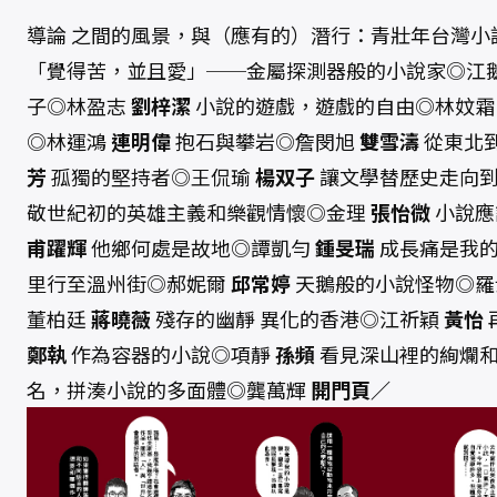
導論 之間的風景，與（應有的）潛行：青壯年台灣
「覺得苦，並且愛」──金屬探測器般的小說家◎江
子◎林盈志
劉梓潔
小說的遊戲，遊戲的自由◎林妏
◎林運鴻
連明偉
抱石與攀岩◎詹閔旭
雙雪濤
從東北
芳
孤獨的堅持者◎王侃瑜
楊双子
讓文學替歷史走向
敬世紀初的英雄主義和樂觀情懷◎金理
張怡微
小說應
甫躍輝
他鄉何處是故地◎譚凱勻
鍾旻瑞
成長痛是我
里行至溫州街◎郝妮爾
邱常婷
天鵝般的小說怪物◎
董柏廷
蔣曉薇
殘存的幽靜 異化的香港◎江祈穎
黃怡
鄭執
作為容器的小說◎項靜
孫頻
看見深山裡的絢爛
名，拼湊小說的多面體◎龔萬輝
開門頁／