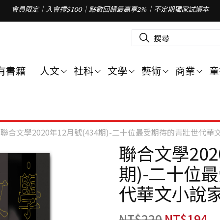
會員限定｜入會禮$100｜點數回饋最高享2%｜不定期獨家試讀本
搜
尋
關
鍵
字
有書籍
人文
社科
文學
藝術
商業
童
:
聯合文學2020年12月號(434期)-二十位最受期待的青壯世代華
聯合文學202
期)-二十位
代華文小說
NT$
220
NT$
194