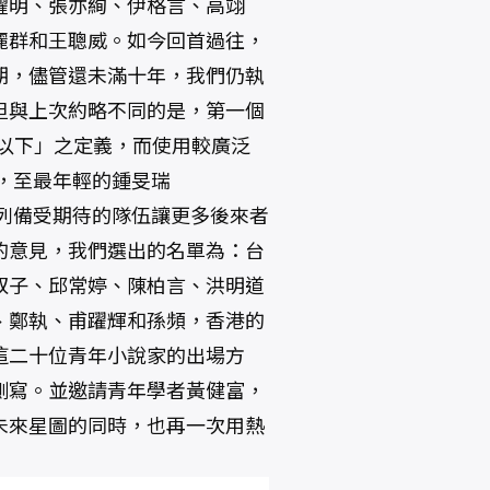
耀明、張亦絢、伊格言、高翊
麗群和王聰威。如今回首過往，
期，儘管還未滿十年，我們仍執
但與上次約略不同的是，第一個
0歲以下」之定義，而使用較廣泛
），至最年輕的鍾旻瑞
這列備受期待的隊伍讓更多後來者
的意見，我們選出的名單為：台
双子、邱常婷、陳柏言、洪明道
、鄭執、甫躍輝和孫頻，香港的
這二十位青年小說家的出場方
側寫。並邀請青年學者黃健富，
未來星圖的同時，也再一次用熱