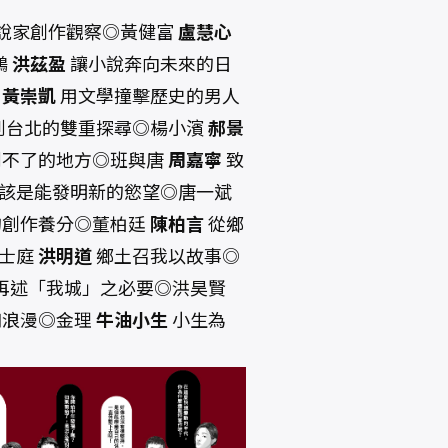
小說家創作觀察◎黃健富
盧慧心
鵝
洪茲盈
讓小說奔向未來的日
霜
黃崇凱
用文學撞擊歷史的男人
到台北的雙重探尋◎楊小濱
郝景
到不了的地方◎班與唐
周嘉寧
致
該是能發明新的慾望◎唐一斌
的創作養分◎董柏廷
陳柏言
從鄉
羅士庭
洪明道
鄉土召我以故事◎
再述「我城」之必要◎洪昊賢
和浪漫◎金理
牛油小生
小生為