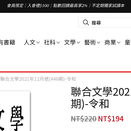
會員限定｜入會禮$100｜點數回饋最高享2%｜不定期獨家試讀本
搜
尋
關
鍵
字
有書籍
人文
社科
文學
藝術
商業
童
:
聯合文學2021年12月號(446期)-令和
聯合文學202
期)-令和
NT$
220
NT$
194