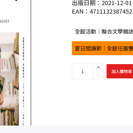
出版日期：2021-12-01
EAN：4711132387452
全館活動｜聯合文學雜誌
夏日閱讀節｜全館任選雙
聯
合
加入購物車
文
學
2
0
2
1
年
1
2
月
號
(
4
4
6