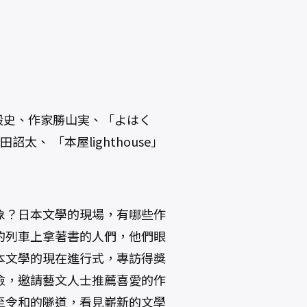
石橋毅史、作家勝山実、「よはく
、 「本屋lighthouse」
象？日本文學的現場，有哪些作
的列車上拿著書的人們，他們眼
本文學的現在進行式，專訪得獎
險，邀請藝文人士推薦喜愛的作
至令和的隧道，看見嶄新的文學