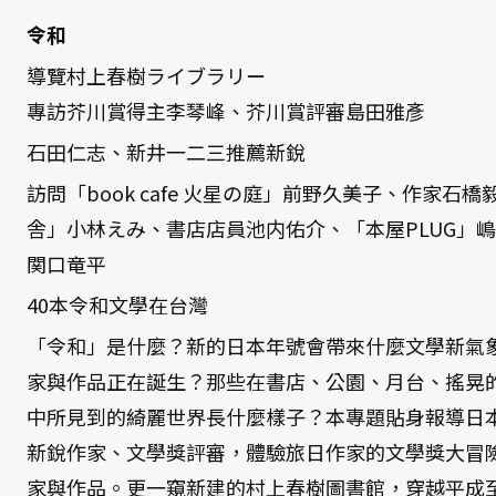
期
)
令和
-
令
導覽村上春樹ライブラリー
和
數
量
專訪芥川賞得主李琴峰、芥川賞評審島田雅彥
石田仁志、新井一二三推薦新銳
訪問「book cafe 火星の庭」前野久美子、作家
舎」小林えみ、書店店員池内佑介、「本屋PLUG」嶋田詔太
関口竜平
40本令和文學在台灣
「令和」是什麼？新的日本年號會帶來什麼文學新氣
家與作品正在誕生？那些在書店、公園、月台、搖晃
中所見到的綺麗世界長什麼樣子？本專題貼身報導日
新銳作家、文學獎評審，體驗旅日作家的文學獎大冒
家與作品。更一窺新建的村上春樹圖書館，穿越平成