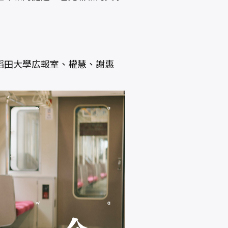
稻田大學広報室、權慧、謝惠