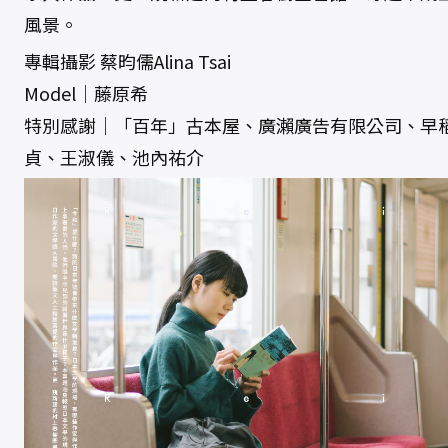
風景。
專輯攝影 蔡昀儒Alina Tsai
Model｜藤原希
特別感謝｜「百年」古本屋、廣瀨廣告有限公司、早
貞、王淑儀、池內祐介