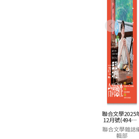
聯合文學2025年
聯合文學2026
12月號(494期)-
4月號(498期)-
台灣感性 感性品
學獎
聯合文學雜誌編
聯合文學雜誌
茶圭
輯部
輯部