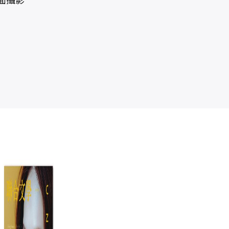
聯合文學2026年
聯合文學2026年
聯合文學2026年
聯合
3月號(497期)-吉
8月號(502期)-克
6月號(500期)-伍
5月
本芭娜娜
里斯多夫・諾蘭
佰
ON
聯合文學雜誌編
聯合文學雜誌編
聯合文學雜誌編
聯
與《奧德賽》
輯部
輯部
輯部
NT$
240
NT$
240
NT$
240
NT$
211
NT$
211
NT$
211