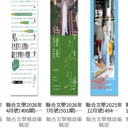
年
聯合文學2026年
聯合文學2025年
聯合文學2026年
文
7月號(501期)-李
12月號(494期)-
1月號(495期)-維
滄東
台灣感性 感性早
吉尼亞．吳爾芙
編
聯合文學雜誌編
聯合文學雜誌編
聯合文學雜誌編
餐圭
輯部
輯部
輯部