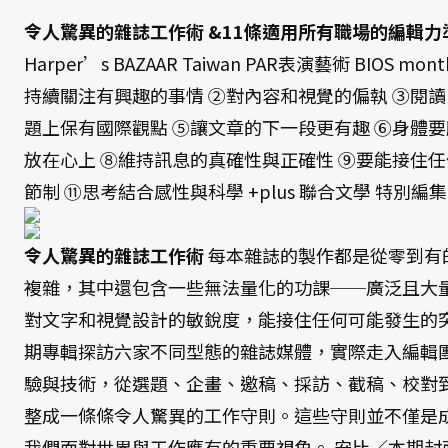
令人驚異的雜誌工作術 &11條適用所有職場的編輯力
Harper’s BAZAAR Taiwan PAR表演藝術 BIOS m
持續關注有興趣的事情 ②對內容和視覺的偏執 ③閱讀F
題上保有國際觀點 ⑤讓文章的下一段更有趣 ⑥身體要
放在心上 ⑧維持訊息的真確性與正確性 ⑨要能接住任
節制 ⑪思考結合感性與科學 +plus 聯合文學 特別編集 UN
令人驚異的雜誌工作術
每本雜誌的製作都是從零到有
複雜，其中還包含一些無法量化的功課──廣泛且大
對文字和視覺設計的敏銳度，能接住任何可能發生的突
期專輯探訪六家不同型態的雜誌媒體，實際走入編輯
驗與技術，從選題、企畫、邀稿、採訪、截稿、校對
整成一條條令人驚異的工作守則。這些守則並不僅是
我們面對世界與工作應有的重要視角。 安比／本期封