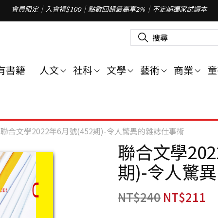
會員限定｜入會禮$100｜點數回饋最高享2%｜不定期獨家試讀本
搜
尋
關
鍵
字
有書籍
人文
社科
文學
藝術
商業
童
:
聯合文學2022年6月號(452期)-令人驚異的雜誌仕事術
聯合文學202
期)-令人驚
NT$
240
NT$
211