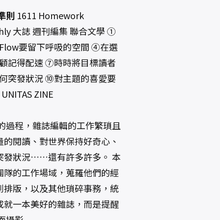
準則
1611 Homework
onthly 大誌 週刊編集 聯合文學 ①
low要留下呼吸的空間 ④在選
顧記得配速 ⑦時時將目標讀者
何突發狀況 ⑩對主題的喜愛要
ITAS ZINE
的過程，雜誌編輯的工作繁瑣且
量的閱讀、對世界保持好奇心、
發狀況……還有許多許多。 本
團隊的工作場域，蒐羅他們的經
到排版，以及其他瑣碎事務，統
成就一本美好的雜誌，而是提醒
面攝影