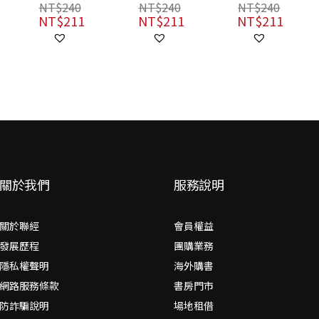
NT$
240
NT$
240
NT$
240
NT$
211
NT$
211
NT$
211
關於我們
服務說明
關於聯經
會員權益
發展歷程
團購業務
隱私權聲明
海外購書
網路服務條款
書房門市
防詐騙說明
場地租借