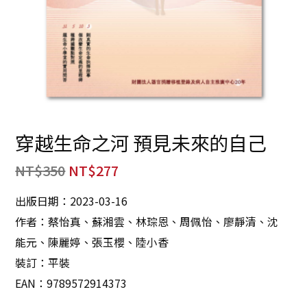
穿越生命之河 預見未來的自己
NT$
350
NT$
277
出版日期：2023-03-16
作者：蔡怡真、蘇湘雲、林琮恩、周佩怡、廖靜清、沈
能元、陳麗婷、張玉櫻、陸小香
裝訂：平裝
EAN：9789572914373