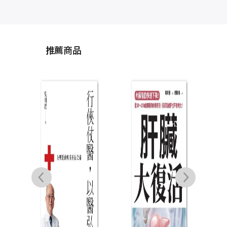
推薦商品
科
〔
【圖
34
圖回
再也