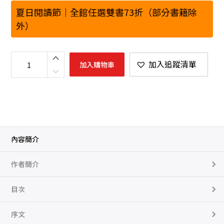
夏日閱讀節｜全館任選雙書73折（部分書籍除
外）
穿
越
加入追蹤清單
加入購物車
生
命
之
河
預
見
未
來
的
自
己
內容簡介
數
量
作者簡介
目次
序文