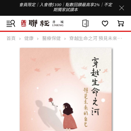
會員限定｜入會禮$100｜點數回饋最高享2%｜不定
期獨家試讀本
首頁
健康
醫療保健
穿越生命之河 預見未來的自己