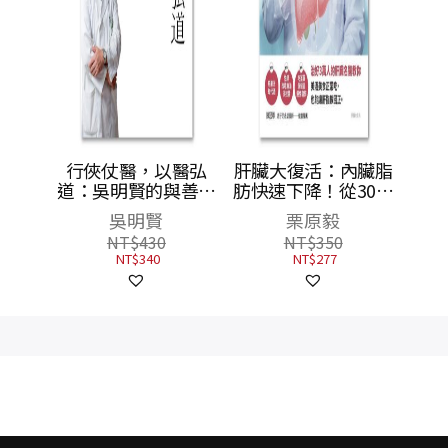
陪我
行俠仗醫，以醫弘
肝臟大復活：內臟脂
道：吳明賢的與善同
肪快速下降！從30～
淑惠
行之路
100歲都適用的養肝
吳明賢
栗原毅
法，活到百歲肝也不
NT$
430
NT$
350
會老化！
NT$
340
NT$
277