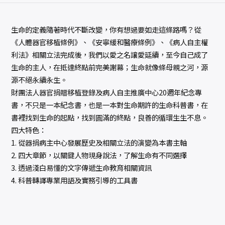
生命的定義隨著時代不斷改變，你有想過要如走這條路嗎？從
《人體器官移植條例》、《安寧緩和醫療條例》、《病人自主權
利法》相關立法完成後，我們以愛之名讓愛延續，至今自己成了
生命的主人，在抵達終點前完美謝幕；生命就像條母親之河，源
源不絕永續永生。
財團法人器官捐贈移植登錄及病人自主推廣中心20週年紀念專
書，不只是一本紀念書，也是一本對生命期許的生命科普書，在
書裡找到生命的起點，找到圓滿的終點，良善的循環生生不息。
四大特色：
1. 從器捐病主中心發展歷史及相關立法的演變為本書主軸
2. 四大章節，以關鍵人物現身說法，了解生命有不同選擇
3. 透過淺白易懂的文字傳遞生命教育相關資訊
4. 科普轉譯專業用語及實務引導的工具書