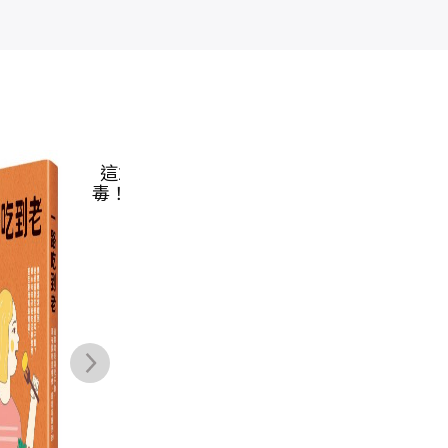
這21堂課，有
自律神經失調全
行俠仗醫，以醫
肝
毒！：成癮科醫
圖解：壓力大才
弘道：吳明賢的
臟
師寫給臺灣人的
是主因！一本真
與善同行之路
降！
廖泊喬
小林弘幸
吳明賢
當代成癮課
正改善失調症狀
歲
NT$
480
NT$
350
NT$
430
的修復全書（收
法
NT$
379
NT$
277
NT$
340
錄「自律神經檢
也
測表」）