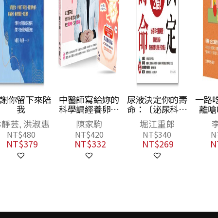
陪
中醫師寫給妳的
尿液決定你的壽
一路吃到老：遠
科學調經養卵全
命：〔泌尿科名
離嗆咳與咬不
書：成功者不
醫親授〕遠離膀
動，現在開始這
惠
陳家駒
堀江重郎
李怡昕
斷！吃對中藥＋
胱癌，修復腎臟
樣做，輕鬆吃喝
NT$
420
NT$
340
NT$
420
實踐5大好習
和膀胱的健康法
到99
NT$
332
NT$
269
NT$
332
慣，有效調理月
經、改善排卵功
能〔限量足貼
版〕