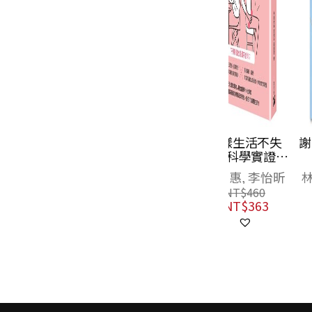
這樣生活不失
謝謝你留下來
智：科學實證告
我
訴你，量身訂做
洪淑惠, 李怡昕
林靜芸, 洪淑
健腦菜單，生活
NT$
460
NT$
480
隨時存腦本！
NT$
363
NT$
379