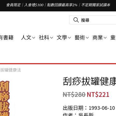
會員限定｜入會禮$100｜點數回饋最高享2%｜不定期獨家試讀本
搜
尋
關
鍵
字
有書籍
人文
社科
文學
藝術
商業
童
:
痧拔罐健康法
刮痧拔罐健
NT$
280
NT$
221
出版日期：1993-06-10
作者：吳長新