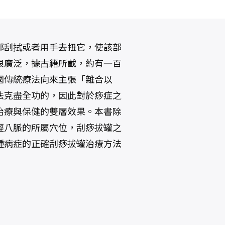
部刮拭或者用手去扭它，使該部
很廣泛，據古籍所載，約有一百
國傳統療法向來主張「雜合以
法克盡全功的，因此對於痧症之
治療與保健的雙層效果。本書除
經八脈的所屬穴位，刮痧拔罐之
種病症的正確刮痧拔罐治療方法