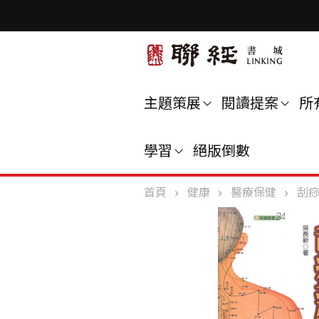
主題策展
閱讀提案
所
學習
絕版倒數
首頁
健康
醫療保健
刮