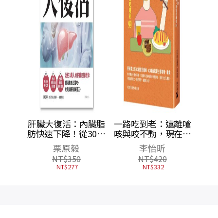
全圖
肝臟大復活：內臟脂
一路吃到老：遠離嗆
是主
肪快速下降！從30～
咳與咬不動，現在開
改善失
100歲都適用的養肝
始這樣做，輕鬆吃喝
栗原毅
李怡昕
全書
法，活到百歲肝也不
到99
NT$
350
NT$
420
神經檢
會老化！
NT$
277
NT$
332