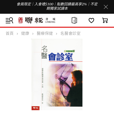
會員限定｜入會禮$100｜點數回饋最高享2%｜不定
期獨家試讀本
首頁
健康
醫療保健
名醫會診室