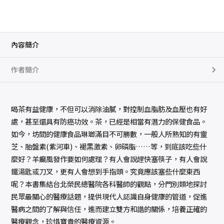
內容簡介
作者簡介
喝茶有益健康，不但可以消除油膩，對控制血脂肪及血壓也有好
處，甚至還具有防癌功效。茶，已經是相當有潛力的保健食品。
如今，坊間的健康食品琳瑯滿目不可勝數，一般人所熟知的有靈
芝、胎盤素(紫河車)、褪黑激素、卵磷脂……等，到底該吃些什
麼好？羊癲風發作要如何處理？有人會說趕快塞筷子，有人會說
鐵湯匙或刀叉，更有人會想到手指頭。究竟應該塞些什麼東西
呢？本書集結台北榮民總醫院各科醫師的觀點，分門別類地探討
民眾最關心的醫療話題，提供現代人認識自身健康的管道，促進
醫病之間的了解與信任，進而建立雙方和諧的關係，培養正確的
醫療觀念，珍惜寶貴的醫療資源。