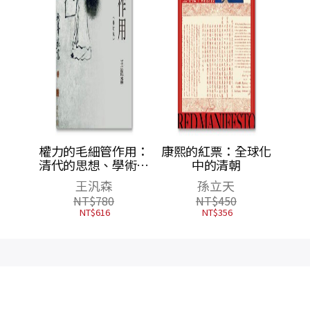
權力的毛細管作用：
康熙的紅票：全球化
清代的思想、學術與
中的清朝
心態（修訂版）
王汎森
孫立天
NT$
780
NT$
450
NT$
616
NT$
356