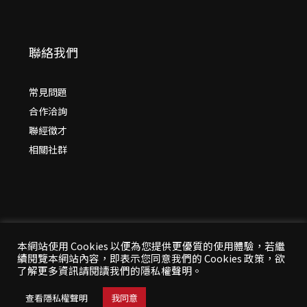
聯絡我們
常見問題
合作洽詢
聯經徵才
相關社群
本網站使用 Cookies 以便為您提供更優質的使用體驗，若繼
續閱覽本網站內容，即表示您同意我們的 Cookies 政策，欲
© 2026 年
聯經出版：思考，連結過去與未來
了解更多資訊請閱讀我們的隱私權聲明。
All Rights Reserved | 本站台資料為版權所有，非經同
意請勿作任何形式之轉載使用
查看隱私權聲明
我同意