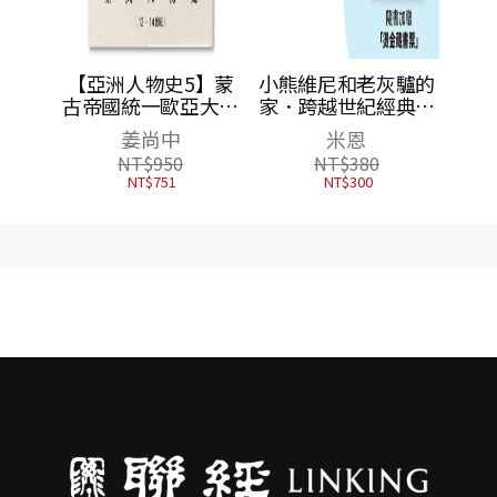
5】蒙
小熊維尼和老灰驢的
亞大陸
家．跨越世紀經典原
紀〕
著 百年紀念版（首刷
米恩
加贈【限量燙金藏書
NT$
380
票】）
NT$
300