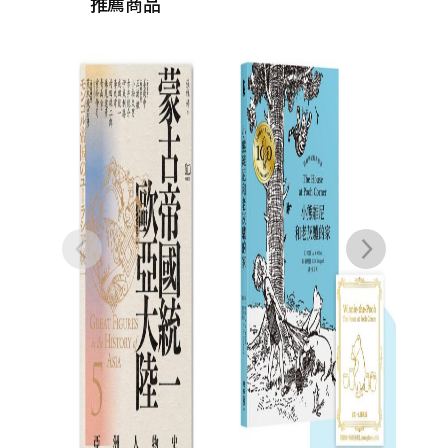
推薦商品
小熊維尼．跨越世紀
【
經典原著 百年紀念版
蒙古
（首刷加贈【限量燙
洋〔
米恩
金藏書票】）
NT$
380
NT$
300