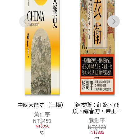
（三版）
錦衣衛：紅蟒、飛
魚、繡春刀，帝王心
宇
機與走向失控的權力
熊劍平
50
爪牙
6
NT$
420
NT$
332