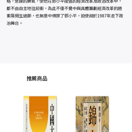
格，急躁的脾氣，使他在鄧小平提倡的經濟改革及政治改革中，
都不由自主地往前衝，為此不僅不覺中與具體籌劃經濟改革的趙
紫陽頻生過節，也無意中得罪了鄧小平，迫使胡於1987年走下政
治舞台。
推薦商品
毛澤東時代和後毛澤
東時代（1949-
2009）：另一種歷史
錢理群
書寫（上、下）
NT$
1,000
NT$
750