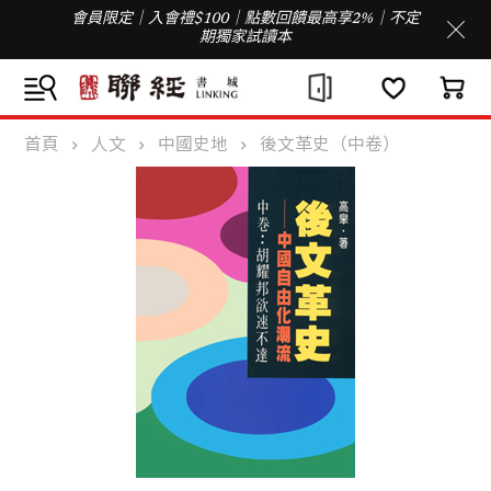
會員限定｜入會禮$100｜點數回饋最高享2%｜不定
期獨家試讀本
首頁
人文
中國史地
後文革史（中卷）