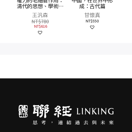
古今
權力的毛細管作用：
中國，在世界中形
清代的思想、學術與
成：古代篇
心態（修訂版）
王汎森
甘懷真
NT$
780
NT$
550
NT$
616