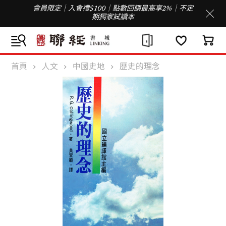
會員限定｜入會禮$100｜點數回饋最高享2%｜不定
期獨家試讀本
首頁
人文
中國史地
歷史的理念