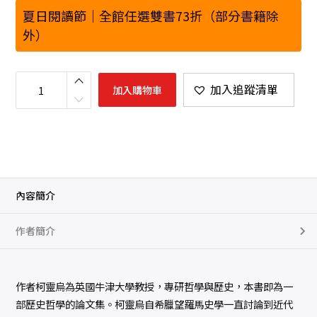
夏日閱讀節｜全館任選雙書73折（部分書籍除
外）
歷
史
加入追蹤清單
加入購物車
的
理
念
數
量
內容簡介
作者簡介
作者柯靈烏為英國牛津大學教授，專研哲學與歷史，本書即為一
部歷史哲學的論文集。柯靈烏自希臘望羅馬史學一直討論到近代