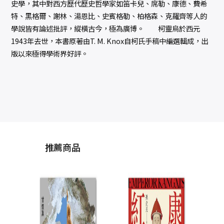
史學，其中對西方歷代歷史哲學家如笛卡兒、席勒、康德、費希
特、黑格爾、謝林、湯恩比、史賓格勒、柏格森、克羅齊等人的
學說皆有論述批評，縱橫古今，極為廣博。 柯靈烏於西元
1943年去世，本書原著由T. M. Knox自柯氏手稿中編選輯成，出
版以來極得學術界好評。
推薦商品
中國的豐裕時代：起
權力
源、崛起與餘波
清代
心
王豐
NT$
490