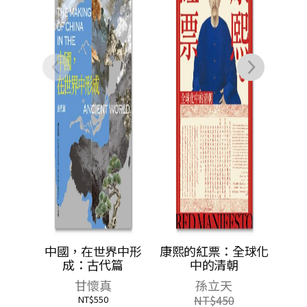
NT$
387
中形
康熙的紅票：全球化
篇
中的清朝
孫立天
NT$
450