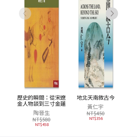
從宋遼
地北天南敘古今
寸金蓮
黃仁宇
NT$
450
NT$
356