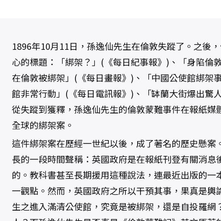
1896年10月11日，孫逸仙先生在倫敦失蹤了。之
心的標題：「綁架？」(《每日紀事報》)、「身陷倫敦
在倫敦被綁架」(《每日畫報》)、「中國公使館綁架事
館非常行動」(《每日電訊報》)、「缽蘭大街爆出驚人
從失蹤到獲釋，孫逸仙先生的倫敦蒙難事件在報紙媒
全球的綁架案。
這件綁架案在歷經一世紀以後，成了著名的歷史懸案
長的一段時間聲稱：英國政府是在報紙刊登有關消息
的。教科書甚至長期援用這種說法，連最近出版的一
一觀點。然而，英國政府之所以干預其事，果真是輿
生之進入滿清公使館，究竟是被綁架，還是自投羅網