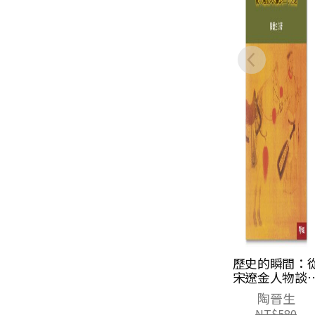
歷史的瞬間：
宋遼金人物談
三寸金蓮
陶晉生
NT$
580