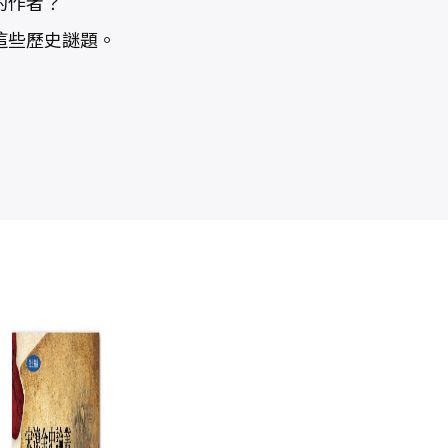
的作者？
這些歷史謎題。
中國，在世界中
毛澤東時代和後
權
形成：古代篇
毛澤東時代
用
（1949-
想
甘懷真
錢理群
2009）：另一種
NT$
550
NT$
1,000
歷史書寫（上、
NT$
750
下）