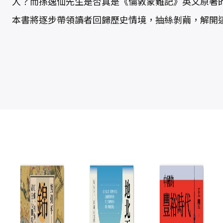
人？而孫逸仙先生是否真是《倫敦蒙難記》英文原著
本書將逐步帶領讀者回歸歷史情境，抽絲剝繭，解開