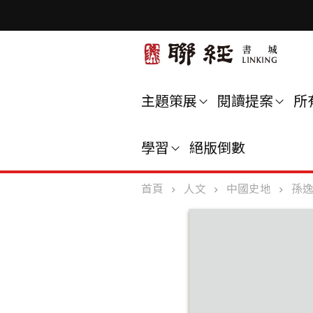
主題策展
閱讀提案
所
學習
絕版倒數
首頁
人文
中國史地
孫