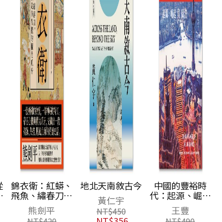
從
錦衣衛：紅蟒、
地北天南敘古今
中國的豐裕時
到
飛魚、繡春刀，
代：起源、崛起
黃仁宇
帝王心機與走向
與餘波
熊劍平
王豐
NT$
450
失控的權力爪牙
NT$
356
NT$
420
NT$
490