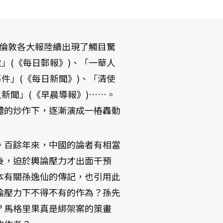
後，倫敦各大報陸續出現了觸目驚
」(《每日郵報》)、「一華人
件」(《每日新聞》)、「清使
新聞」(《早晨導報》)……。
體的炒作下，逐漸演成一樁轟動
。百餘年來，中國的論者有相當
後，迫於輿論壓力才出面干預
本有關孫逸仙的傳記，也引用此
論壓力下不得不有的作為？孫先
？馬格里果真是綁架案的策畫