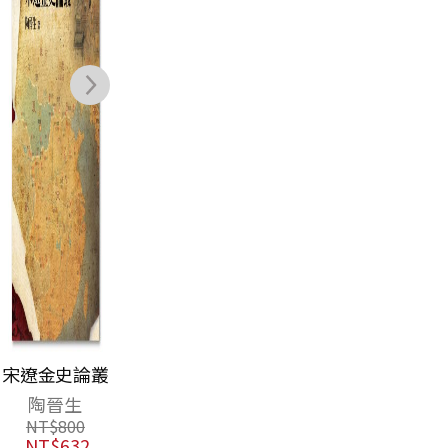
宋遼金史論叢
陶晉生
NT$
800
NT$
632