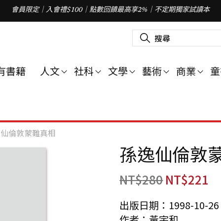
會員限定｜入會禮$100｜點數回饋最高享2%｜不定期獨家試讀本
搜
尋
關
鍵
字
有書籍
人文
社科
文學
藝術
商業
童
:
逸仙倫敦蒙難真相
孫逸仙倫敦
NT$
280
NT$
221
出版日期：1998-10-26
作者：黃宇和