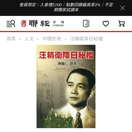
會員限定｜入會禮$100｜點數回饋最高享2%｜不定
期獨家試讀本
首頁
人文
中國史地
汪精衛降日秘檔