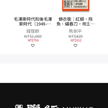
叢
毛澤東時代和後毛澤
錦衣衛：紅蟒、飛
東時代（1949-
魚、繡春刀，帝王心
2009）：另一種歷史
機與走向失控的權力
錢理群
熊劍平
書寫（上、下）
爪牙
NT$
1,000
NT$
420
NT$
750
NT$
332