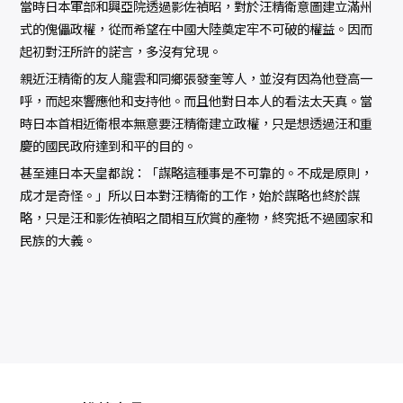
當時日本軍部和興亞院透過影佐禎昭，對於汪精衛意圖建立滿州
式的傀儡政權，從而希望在中國大陸奠定牢不可破的權益。因而
起初對汪所許的諾言，多沒有兌現。
親近汪精衛的友人龍雲和同鄉張發奎等人，並沒有因為他登高一
呼，而起來響應他和支持他。而且他對日本人的看法太天真。當
時日本首相近衛根本無意要汪精衛建立政權，只是想透過汪和重
慶的國民政府達到和平的目的。
甚至連日本天皇都說：「謀略這種事是不可靠的。不成是原則，
成才是奇怪。」所以日本對汪精衛的工作，始於謀略也終於謀
略，只是汪和影佐禎昭之間相互欣賞的產物，終究抵不過國家和
民族的大義。