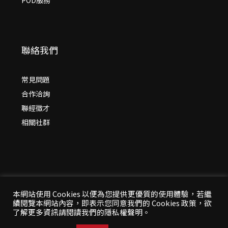
POD服務
聯絡我們
常見問題
合作洽詢
聯經徵才
相關社群
本網站使用 Cookies 以便為您提供更優質的使用體驗，若繼
續閱覽本網站內容，即表示您同意我們的 Cookies 政策，欲
© 2026 年
聯經出版：思考，連結過去與未來
了解更多資訊請閱讀我們的隱私權聲明。
All Rights Reserved | 本站台資料為版權所有，非經同
意請勿作任何形式之轉載使用