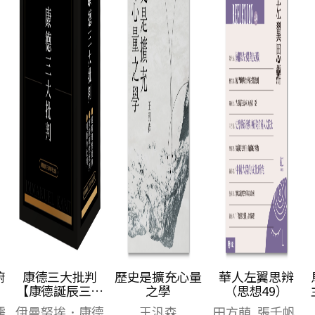
俯
康德三大批判
歷史是擴充心量
華人左翼思辨
）
【康德誕辰三百
之學
（思想49）
周年紀念盒裝
儒
伊曼努埃．康德
王汎森
田方萌, 張千帆,