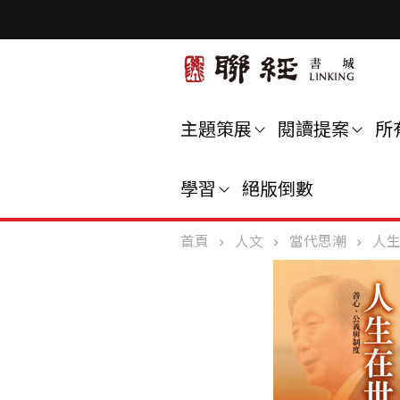
主題策展
閱讀提案
所
學習
絕版倒數
首頁
人文
當代思潮
人