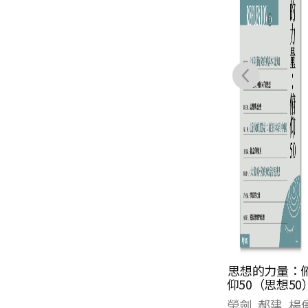
香港：離散與連
思想的力量：
結（思想52）
仰50（思想50
思想編輯委員會
榮劍, 郝建, 楊