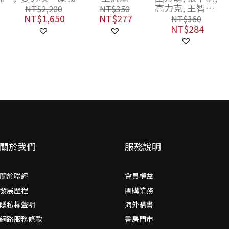
版】
高力克, 王智明,
NT$
2,200
NT$
350
紀
錢永祥, 涂航, 蘇
NT$
1,650
NT$
277
NT$
360
穎欣, 林克歡, 葉
NT$
284
錫
蔭聰, 羅小茗, 傅
學
大為, 劉文, 丘琦
欣, 施東來, 張
寧, 雷樂天, 劉
欣, 王棟, 雲也退
關於我們
服務說明
關於聯經
會員權益
發展歷程
團購業務
隱私權聲明
海外購書
網路服務條款
書房門市