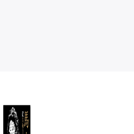
思想史12（史思
思想史14
政
傳薪：紀念余英
政
思想史編委會
時院士專號）
性
傅楊, 韓承樺, 徐
NT$
650
兆安, 孔德維, 張
NT$
514