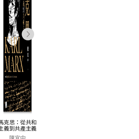
曉宇, 楊正顯, 翁
NT$
750
稷安, 林峻煒, 余
NT$
593
一泓, 黃相輔
馬克思：從共和
主義到共產主義
陳宜中