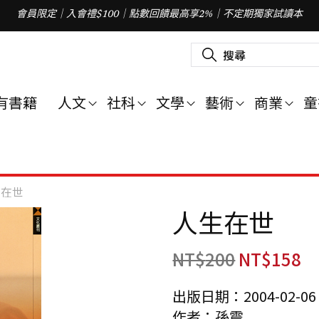
會員限定｜入會禮$100｜點數回饋最高享2%｜不定期獨家試讀本
搜
尋
關
鍵
字
有書籍
人文
社科
文學
藝術
商業
童
:
生在世
人生在世
NT$
200
NT$
158
出版日期：2004-02-06
作者：孫震