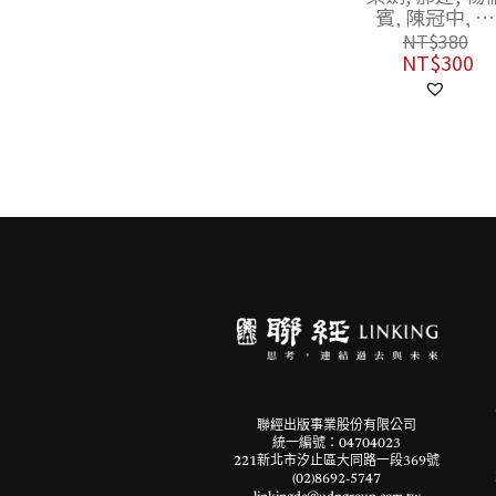
賓, 陳冠中, 吳
NT$
420
思, 王汎森, 許
NT$
332
NT$
380
霖, 張倫, 唐小
NT$
300
兵, 陳正國, 賴
三, 陸符嘉, 丁
良
聯經出版事業股份有限公司
統一編號：04704023
221新北市汐止區大同路一段369號
(02)8692-5747