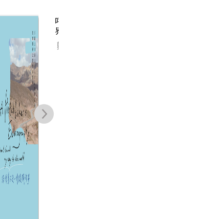
呼吸南極：在世
邁步向前直到綻
衣索比亞手繪旅
奧
界盡頭找一條路
放吧！
行（二版）
之
（聯
鄭有利, 黃麗如
小林賢伍
張佩瑜
典
（peiyu）
NT$
480
NT$
480
NT$
379
NT$
379
NT$
480
NT$
379