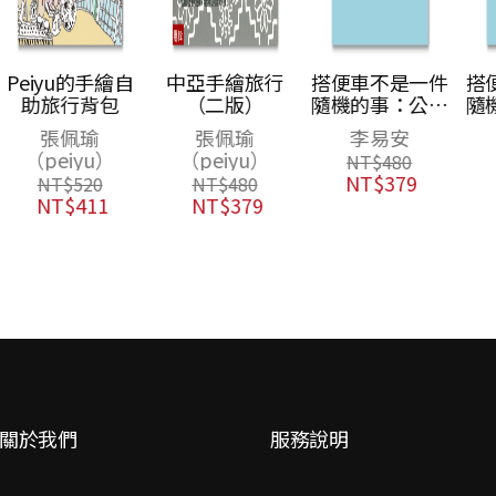
自
中亞手繪旅行
搭便車不是一件
搭便車不是一件
（二版）
隨機的事：公路
隨機的事：公路
上3萬5千6百公
上3萬5千6百公
張佩瑜
李易安
李易安
里的追尋，在國
里的追尋，在國
（peiyu）
NT$
480
NT$
430
與界之間探索世
與界之間探索世
NT$
379
NT$
340
NT$
480
界
界
NT$
379
關於我們
服務說明