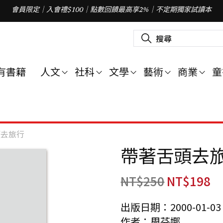
會員限定｜入會禮$100｜點數回饋最高享2%｜不定期獨家試讀本
搜
尋
關
鍵
字
有書籍
人文
社科
文學
藝術
商業
童
:
頭去旅行
帶著舌頭去
NT$
250
NT$
198
出版日期：2000-01-03
作者：周芬娜