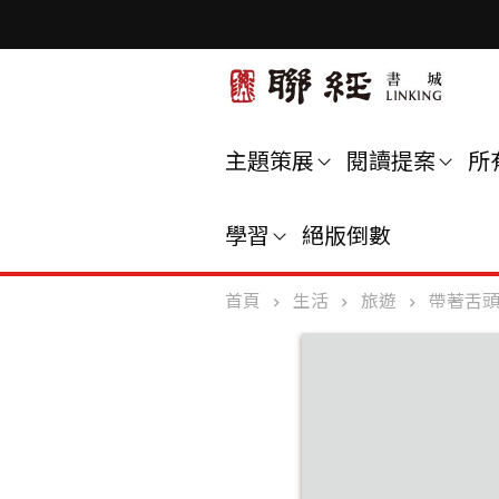
主題策展
閱讀提案
所
學習
絕版倒數
首頁
生活
旅遊
帶著舌