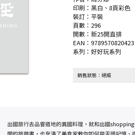
印刷：黑白、8頁彩色
裝訂：平裝
頁數：296
開數：新25開直排
EAN：9789570820423
系列：好好玩系列
銷售狀態：絕版
出國旅行去品嘗道地的異國料理，就和出國shoppi
間的旅遊書，也充滿了美食家教你如何用舌頭記憶、