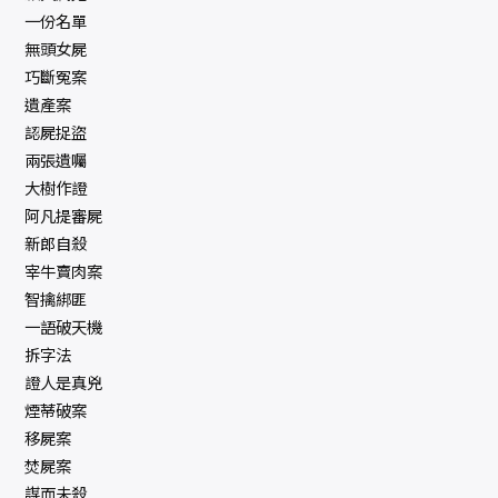
一份名單
無頭女屍
巧斷冤案
遺產案
認屍捉盜
兩張遺囑
大樹作證
阿凡提審屍
新郎自殺
宰牛賣肉案
智擒綁匪
一語破天機
拆字法
證人是真兇
煙蒂破案
移屍案
焚屍案
謀而未殺