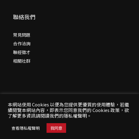
聯絡我們
常見問題
合作洽詢
聯經徵才
相關社群
本網站使用 Cookies 以便為您提供更優質的使用體驗，若繼
續閱覽本網站內容，即表示您同意我們的 Cookies 政策，欲
© 2026 年
聯經出版：思考，連結過去與未來
了解更多資訊請閱讀我們的隱私權聲明。
All Rights Reserved | 本站台資料為版權所有，非經同
意請勿作任何形式之轉載使用
查看隱私權聲明
我同意