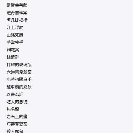
斷臂金菩薩
離奇無頭案
阿凡提揭榜
江上浮屍
山路死屍
爭當兇手
觸電案
軲轆鞋
打碎的玻璃瓶
六道灣兇殺案
小將初顯身手
驢車前的兇殺
以書為証
吃人的惡徒
無名龍
岩石上的畫
巧審奪妻案
殺人厲鬼