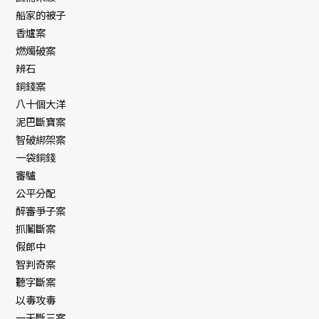
船家的被子
香爐案
燃燭破案
辨石
銅錢案
八十個大洋
泥巴斷寶案
智破綁架案
一袋銅錢
審驢
公平分配
醉審爭子案
抓鬮斷案
假郎中
智判奇案
聽字斷案
以毒攻毒
一天斷三案