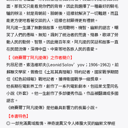
面，那我又只能看見你們的背脊，因此我選擇了一種最好的騎毛
驢的辦法，就是背朝前、臉朝後，這樣就解決了一切難題，而且
能更方便地看著交談的人，這樣也就顯得更有禮貌。
阿凡提一生講了無數個故事，他用聰明、機智、幽默的語言，嘲
笑了人們的愚昧、無知，諷刺了統治者的荒唐、殘暴，歌頌了勞
動人民的勤勞、智慧。因此幾百年來，阿凡提的笑話和故事一直
在民間流傳，深得中亞、中東等地各族人民的喜愛。
【《納賽爾丁阿凡提傳》之作者簡介】
列昂尼德‧索洛維耶夫(Leonid Solov’yov；1906~1962)，前
蘇聯文學家，曾擔任《土耳其真理報》特約記者，國家戰爭期間
任《紅色前線報》戰地記者，獲得衛國戰爭一級獎章。
他長期在電影界工作，創作了一系列電影劇本，包括果戈里同名
小說《外套》。他一生創作了多部優秀作品，作品被翻譯成多國
語言。
《納賽爾丁阿凡提傳》是他最具影響力的長篇小說。
【本書特色】
◎ 一部充滿異域風情、神奇詭異又令人捧腹大笑的幽默文學經