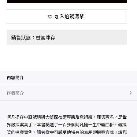
加入追蹤清單
銷售狀態：暫無庫存
內容簡介
作者簡介
阿凡提在中亞號稱與大偵探福爾摩斯及詹姆斯‧龐德齊名，是世
界級探案高手。本書精選了一百多個阿凡提一生中最曲折、最搞
笑的探案實例，讀者從中可感受他特有的無厘頭探案方式，讓您