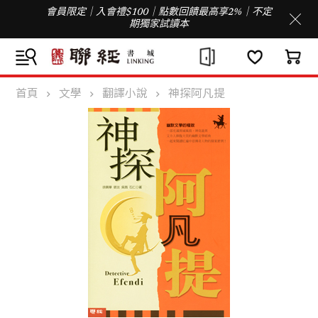
會員限定｜入會禮$100｜點數回饋最高享2%｜不定
期獨家試讀本
首頁
文學
翻譯小說
神探阿凡提