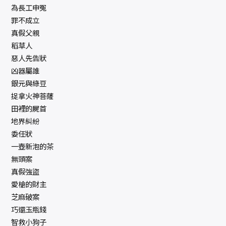
為長工申冤
罪不成立
真假父親
稻草人
惡人先告狀
凶器屬誰
銀元與綠豆
捉拿火神菩薩
田裡的屍首
地界糾紛
委任狀
一壺新泡的茶
無頭案
真假強盜
愛槍的財主
芝麻破案
巧還玉瓶錢
智救小狗子