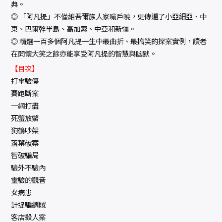
典。
◎ 「阿凡提」不僅維吾爾族人家喻戶曉，更傳遍了小亞細亞、中
東、巴爾幹半島、高加索、中亞和新疆。
◎ 精選一百多個阿凡提一生中最曲折、最搞笑的探案實例，讀者
在開懷大笑之餘亦能享受阿凡提的智慧與幽默。
【目次】
打傘驗傷
賽跑斷案
一網打盡
死蟹放鱉
狗鶴吵架
落葉破案
智破騙局
驗外不驗內
靈驗的觀音
女病患
計捉騙綢賊
客店殺人案