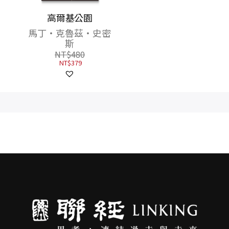
（《魔
高爾基公園
剛多林的陷落（《魔
初中土
戒》托爾金中土三大
馬丁‧克魯茲‧史密
）
傳奇最終章）
金
斯
J.R.R.托爾金
NT$
480
NT$
380
NT$
379
NT$
300