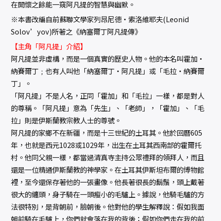
在開懷之餘能一窺阿凡提的智慧與幽默。
※本書改編自前蘇聯文學家列昂尼德‧索洛維耶夫(Leonid
Solov’yov)所著之《納塞爾丁阿凡提傳》
【主角「阿凡提」介紹】
阿凡提並非虛構，而是一個真實的歷史人物。他的本名叫霍加‧
納賽爾丁﹔也有人叫他「納塞爾丁‧阿凡提」或「毛拉‧納賽爾
丁」。
「阿凡提」不是人名，正同「霍加」和「毛拉」一樣，都是對人
的尊稱。「阿凡提」意為「先生」、「老師」，「霍加」、「毛
拉」則是伊斯蘭教宗教人士的尊號。
阿凡提的家鄉不在新疆，而是十三世紀的土耳其。他於回曆605
年，也就是西元1028或1029年，出生在土耳其西南部的霍爾托
村。他同父親一樣，都當過清真寺主持公眾禮拜的領拜人，而且
還是一位精通伊斯蘭教的神學家。在土耳其伊斯坦布爾的博物館
裡，至今還保存著他的一張畫像。他長著很長的鬍鬚，頭上戴著
很大的纏頭，身子騎在一頭瘦小的毛驢上。據說，他騎毛驢的方
法很特別，是背朝前，臉朝後。他對他的學生解釋說：假如我面
朝前騎在毛驢上，你們就會落在我的背後；假如你們走在我的前