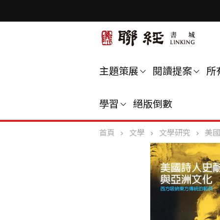
主題策展
閱讀提案
所
學習
絕版倒數
首頁
文學
文學研究
美