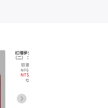
紅樓夢公開課
長路漫漫：五四
紅
（四）：鏡像六
世代．波希米亞
【
釵卷
人
歐麗娟
郝譽翔
NT$
640
NT$
450
NT$
506
NT$
356