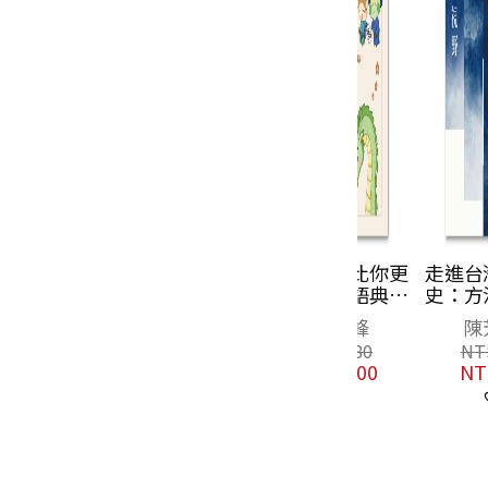
井底之蛙比你更
走進台灣新文
快樂：成語典故
史：方法與視
神還原，才是人
祁立峰
陳芳明
生真相與智慧
NT$
380
NT$
400
NT$
300
NT$
316