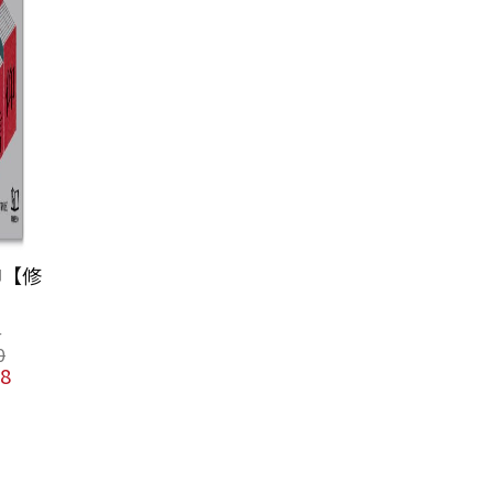
紅樓夢公開課
（二）：細論寶
黛釵卷【修訂新
歐麗娟
版】
NT$
580
NT$
458