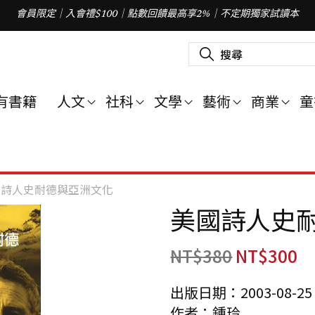
會員限定｜入會禮$100｜點數回饋最高享2%｜不定期獨家試讀本
搜
尋
關
鍵
字
有書籍
人文
社科
文學
藝術
商業
童
:
國詩人史耐德與亞洲文化
美國詩人史
NT$
380
NT$
300
出版日期：2003-08-25
作者：鍾玲