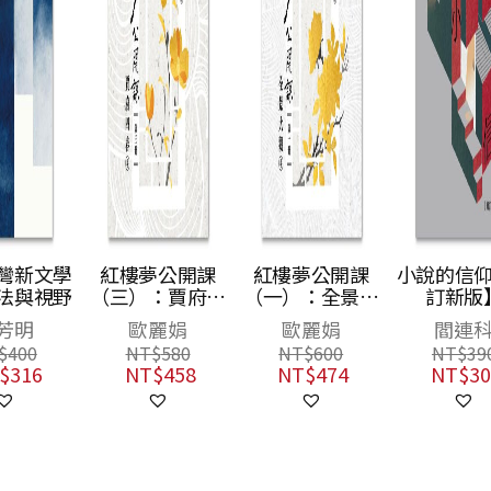
學
紅樓夢公開課
紅樓夢公開課
小說的信仰【修
野
（三）：賈府四
（一）：全景大
訂新版】
春卷【修訂新
觀卷【修訂新
歐麗娟
歐麗娟
閻連科
版】
版】
NT$
580
NT$
600
NT$
390
NT$
458
NT$
474
NT$
308