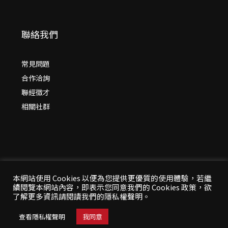
聯絡我們
常見問題
合作洽詢
聯經徵才
相關社群
本網站使用 Cookies 以便為您提供更優質的使用體驗，若繼
續閱覽本網站內容，即表示您同意我們的 Cookies 政策，欲
© 2026 年
聯經出版：思考，連結過去與未來
了解更多資訊請閱讀我們的隱私權聲明。
All Rights Reserved | 本站台資料為版權所有，非經同
意請勿作任何形式之轉載使用
查看隱私權聲明
我同意