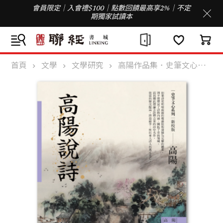
會員限定｜入會禮$100｜點數回饋最高享2%｜不定
期獨家試讀本
首頁
文學
文學研究
高陽作品集．史筆文心系列：高陽說詩（新校版）