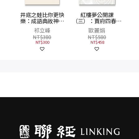
井底之蛙比你更快
紅樓夢公開課
樂：成語典故神還
（三）：賈府四春卷
原，才是人生真相與
【修訂新版】
祁立峰
歐麗娟
智慧
NT$
380
NT$
580
NT$
300
NT$
458