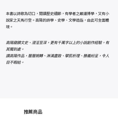
本書以詩歌為切口，閒讀歷史細節，有學者之嚴謹博學，又有小
說家之天馬行空。高陽的詩學、史學、文學造詣，由此可全面體
現。
高陽寢饋文史、浸淫至深，更有千萬字以上的小說創作經驗，有
其獨到處。
讀高陽作品，層層婉轉、淋漓盡致、擘肌析理、勝義紛呈，令人
目不暇給。
推薦商品