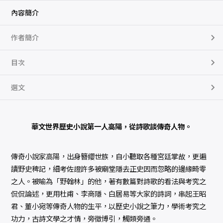
列
：
內容簡介
高
陽
說
作者簡介
詩
（
新
校
目次
版
）
數
選文
量
華文世界歷史小說第一人高陽，從詩歌談傳奇人物。
傳奇小說家高陽，出身簪纓世族，自小聽取各種宮廷掌故，更遍
讀野史稗記，細考佐證許多被廟堂隱去正史因而忽略的邊緣畸零
之人。被喻為「野翰林」的他，著有數篇對詩歌的看法與考究之
侃侃論述，更用杜甫、李商隱、白居易等大家的詩詞，串起王昭
君、董小宛等傳奇人物的生平，以歷史小說之筆力，學術考究之
功力，古詩文學之才情，旁徵博引，觸類旁通。