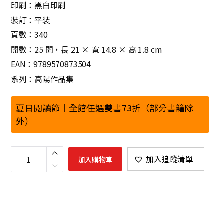
印刷：黑白印刷
裝訂：平裝
頁數：340
開數：25 開，長 21 × 寬 14.8 × 高 1.8 cm
EAN：9789570873504
系列：高陽作品集
夏日閱讀節｜全館任選雙書73折（部分書籍除
外）
高
陽
加入追蹤清單
加入購物車
作
品
集
．
史
筆
文
心
系