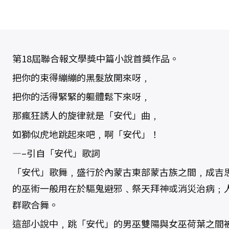
第18屆聯合報文學獎中篇小說首獎作品。
把你的束得繃繃的黑髮放開來呀﹐
把你的活得緊緊的軀體鬆下來呀﹐
那瘋狂誘人的旋律就是「安代」曲﹐
如獅似虎地跳起來吧﹐啊「安代」！
—–引自「安代」歌詞
「安代」歌舞﹐盛行於內蒙古東部蒙古族之間﹐成吉
的巫術一般用在於驅鬼避邪﹑祭天拜神或消災治病﹔
群歌合舞。
這部小說中﹐跳「安代」的男巫雙陽與女巫荷葉之間