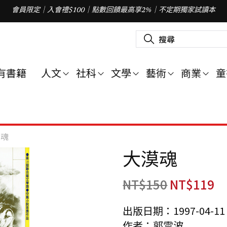
會員限定｜入會禮$100｜點數回饋最高享2%｜不定期獨家試讀本
搜
尋
關
鍵
字
有書籍
人文
社科
文學
藝術
商業
童
:
漠魂
大漠魂
NT$
150
NT$
119
出版日期：1997-04-11
作者：郭雪波