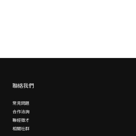
寫的臺南現場）
輯部
NT$
120
NT$
108
聯絡我們
常見問題
合作洽詢
聯經徵才
相關社群