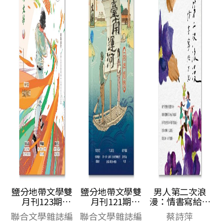
鹽分地帶文學雙
鹽分地帶文學雙
男人第二次浪
月刊123期
月刊121期
漫：情書寫給女
2026/8月號（臺
2026/4月號（臺
兒
聯合文學雜誌編
聯合文學雜誌編
蔡詩萍