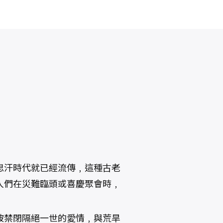
思汗時代就已經流傳﹐這種古老
人們在災難臨頭或喜慶聚會時﹐
被禁閉隔絕一世的愛情﹐與荒旱