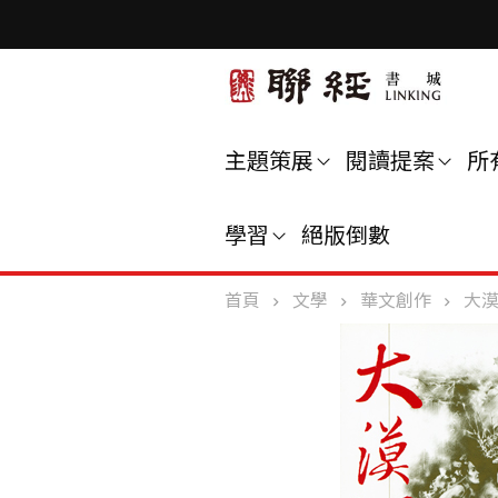
主題策展
閱讀提案
所
學習
絕版倒數
首頁
文學
華文創作
大