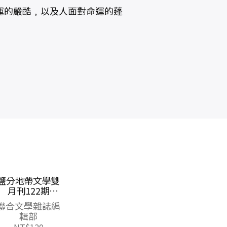
運的嚴酷﹐以及人面對命運的蓬
男人第二次浪
寧視
漫：情書寫給女
田威寧
兒【深愛親簽
蔡詩萍
NT$
300
版】
NT$
237
NT$
400