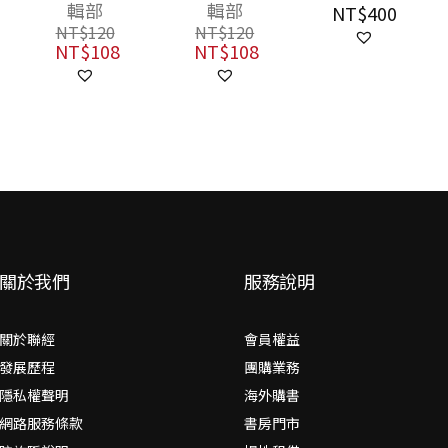
南野球物語）
南運河一〇〇年
輯部
輯部
NT$
400
紀念）
NT$
120
NT$
120
NT$
108
NT$
108
關於我們
服務說明
關於聯經
會員權益
發展歷程
團購業務
隱私權聲明
海外購書
網路服務條款
書房門市