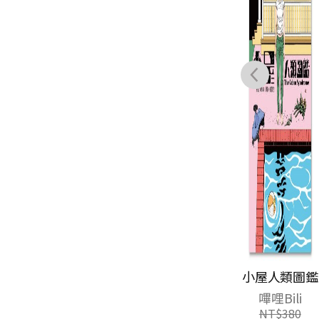
保留地
小屋人類圖鑑
游以德
嗶哩Bili
NT$
380
NT$
380