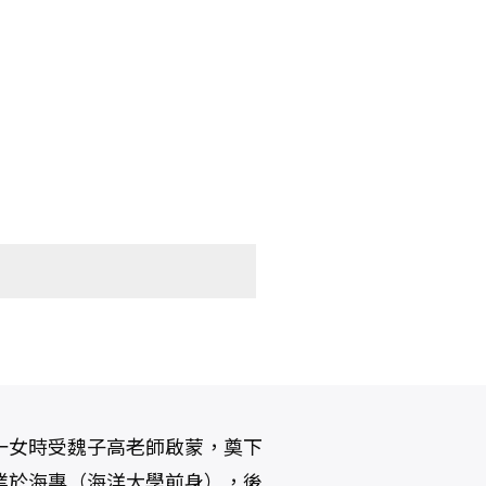
一女時受魏子高老師啟蒙，奠下
業於海專（海洋大學前身），後