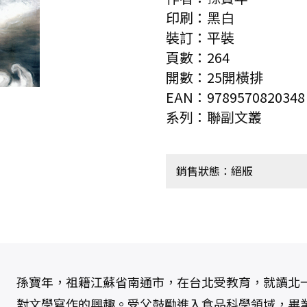
印刷：黑白
裝訂：平裝
頁數：264
開數：25開橫排
EAN：9789570820348
系列：聯副文叢
銷售狀態：絕版
孫寶年，祖籍江蘇省南通市，在台北受教育，就讀北
對文學寫作的興趣。受父鼓勵進入食品科學領域，畢