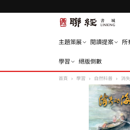
主題策展
閱讀提案
所
學習
絕版倒數
首頁
學習
自然科普
消