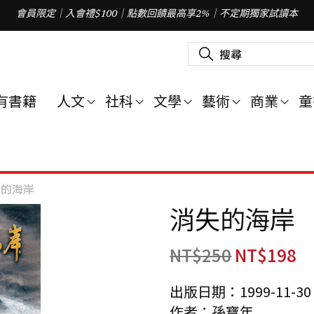
會員限定｜入會禮$100｜點數回饋最高享2%｜不定期獨家試讀本
搜
尋
關
鍵
字
有書籍
人文
社科
文學
藝術
商業
童
:
失的海岸
消失的海岸
NT$
250
NT$
198
出版日期：1999-11-30
作者：孫寶年