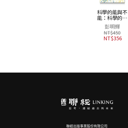
科學的能與不
太陽底下無難
能：科學的方
事：清大光電
法、侷限與迷
士的二十五年
彭明輝
陳坤宏
思，兼論人文的
源夢，走出實
NT$
450
NT$
420
價值
室，從雞舍屋
NT$
356
NT$
332
開始的神奇創
之旅
聯經出版事業股份有限公司