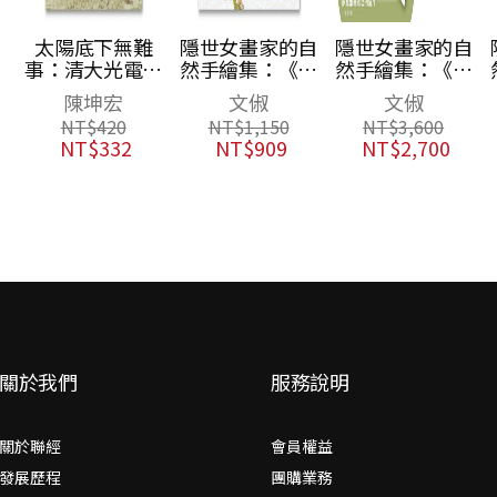
隱世女畫家的自
隱世女畫家的自
隱世女畫家的自
碩
然手繪集：《金
然手繪集：《金
然手繪集：《金
能
石昆蟲草木狀》
石昆蟲草木狀》
石昆蟲草木狀》
文俶
文俶
文俶
驗
藥草篇
藥草篇＋花果篇
花果篇
NT$
1,150
NT$
3,600
NT$
1,150
頂
＋動物篇（全三
NT$
909
NT$
2,700
NT$
909
業
冊）
關於我們
服務說明
關於聯經
會員權益
發展歷程
團購業務