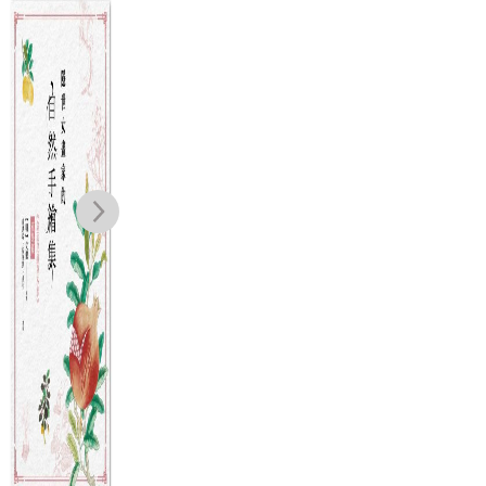
這世界有點糟，
隱世女畫家的自
地球之路：人
如
但還有救！：面
然手繪集：《金
類、氣候與文明
志
對氣候變遷、環
石昆蟲草木狀》
的未竟故事
利
漢娜．瑞奇
文俶
彼德．梵科潘
班
境汙染、物種滅
動物篇
間
NT$
500
NT$
1,300
NT$
880
絕，用數據打敗
NT$
395
NT$
1,027
NT$
695
末日宿命，從七
個永續關鍵點啟
動「對地球好」
的行動