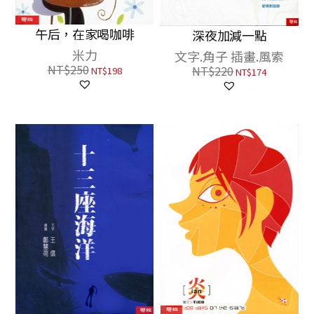
午后，在家喝咖啡
深夜加減一點
米力
文字.角子 插畫.風索
NT$
250
NT$
220
NT$
198
NT$
174