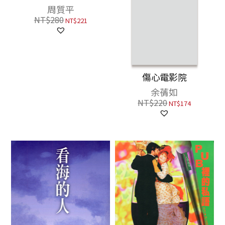
周質平
NT$
280
NT$
221
傷心電影院
余蒨如
NT$
220
NT$
174