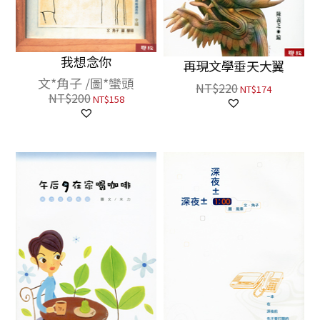
我想念你
再現文學垂天大翼
文*角子 /圖*蠻頭
NT$
220
NT$
174
NT$
200
NT$
158