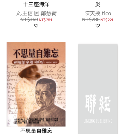
十三座海洋
炎
文.王信 圖.鄭慧荷
陳天授 tico
NT$
360
NT$
280
NT$
284
NT$
221
不思量自難忘