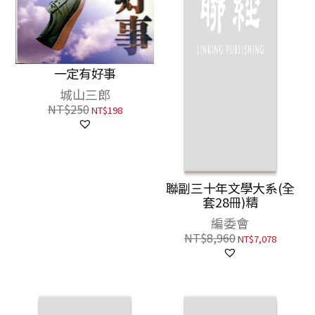
一定有好事
城山三郎
NT$
250
NT$
198
聯副三十年文學大系(全
套28冊)精
編委會
NT$
8,960
NT$
7,078