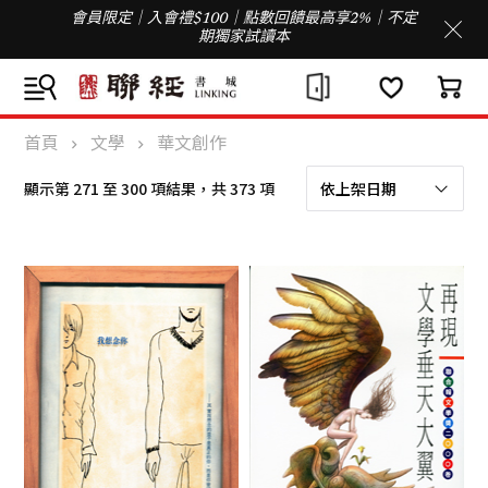
會員限定｜入會禮$100｜點數回饋最高享2%｜不定
期獨家試讀本
首頁
文學
華文創作
依
顯示第 271 至 300 項結果，共 373 項
最
新
項
目
排
序