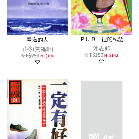
ＰＵＢ 裡的私語
看海的人
沖志郎
莊稼(賈福相)
NT$
180
NT$
250
NT$
142
NT$
198