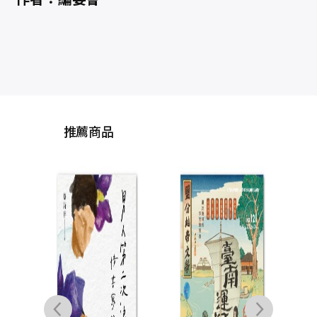
推薦商品
因
貝！