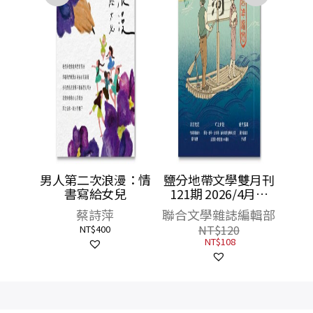
男人第二次浪漫：情
鹽分地帶文學雙月刊
書寫給女兒
121期 2026/4月號
（臺南運河一〇〇年
蔡詩萍
聯合文學雜誌編輯部
紀念）
NT$
400
NT$
120
NT$
108